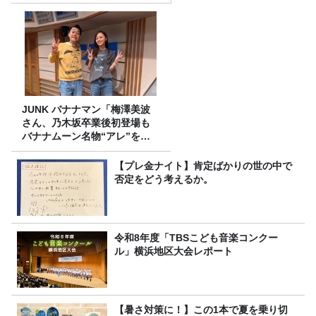
JUNK バナナマン「梅澤美波
さん、乃木坂卒業後初登場も
バナナムーン名物“アレ”を喰
らう」
【プレ金ナイト】肯定ばかりの世の中で
否定をどう考えるか。
令和8年度「TBSこども音楽コンクー
ル」横浜地区大会レポート
【暑さ対策に！】この1本で夏を乗り切