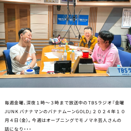
お知らせ
イベント・グッズ
YouTube
会社情報
毎週金曜、深夜１時～３時まで放送中のTBSラジオ『金曜
JUNK バナナマンのバナナムーンGOLD』２０２４年１０
月４日（金）。今週はオープニングでモノマネ芸人さんの
話になり・・・