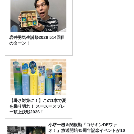
岩井勇気生誕祭2026 514回目
のターン！
【暑さ対策に！】この1本で夏
を乗り切れ！ スースースプレ
ー頂上決戦2026！
小堺一機＆関根勤『コサキンDEワァ
オ！』放送開始45周年記念イベントが10