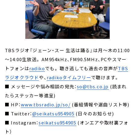
TBSラジオ『ジェーン・スー 生活は踊る』は月～木の11:00
～14:00生放送。 AM954kHz、FM90.5MHz、PCやスマー
トフォンは
radiko
でも。 聴き逃しても過去の音声が
TBS
ラジオクラウド
や、
radikoタイムフリー
で聴けます。
■ メッセージや悩み相談の宛先：
so@tbs.co.jp
(読まれ
たらステッカー等進呈)
■ HP：
www.tbsradio.jp/so/
(番組情報や選曲リスト等)
■ Twitter：
@seikatsu954905
(日々のお知らせ)
■ Instagram：
seikatsu954905
(オンエアや取材裏フォ
ト）