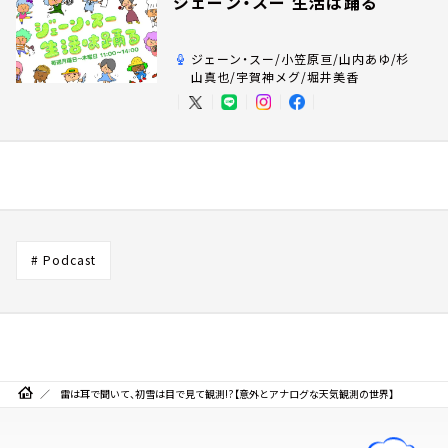
ジェーン・スー 生活は踊る
ジェーン・スー/小笠原亘/山内あゆ/杉
山真也/宇賀神メグ/堀井美香
# Podcast
雷は耳で聞いて、初雪は目で見て観測!?【意外とアナログな天気観測の世界】