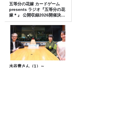
五等分の花嫁 カードゲーム
presents ラジオ『五等分の花
嫁＊』 公開収録2026開催決
定！
水谷豊さん（1）～
コンビニのヒット商品！モーモーチャー
チャーを食す！アレンジ自在のレシピ付
き
ハンセン病と外国人。見過ごされてきた
二重の差別