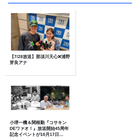
【7/28放送】那須川天心❌浦野
芽良アナ
小堺一機＆関根勤『コサキン
DEワァオ！』放送開始45周年
記念イベントが10月17日