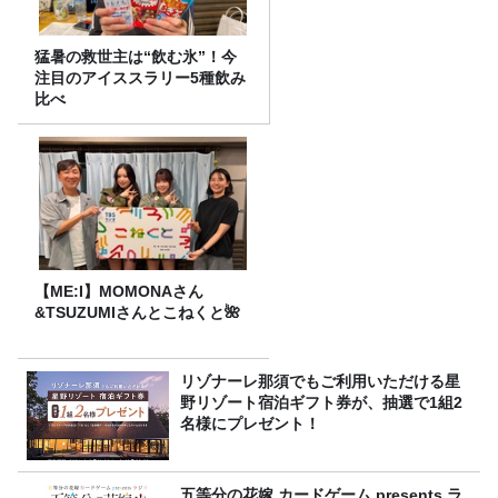
猛暑の救世主は“飲む氷”！今
注目のアイススラリー5種飲み
比べ
【ME:I】MOMONAさん
&TSUZUMIさんとこねくと🌺
リゾナーレ那須でもご利用いただける星
野リゾート宿泊ギフト券が、抽選で1組2
名様にプレゼント！
五等分の花嫁 カードゲーム presents ラ