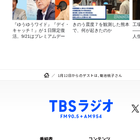
『ゆうゆうワイド』『デイ・
きのう震度７を観測した熊本
工
キャッチ！』が１日限定復
で、何が起きたのか
—
活。9/21はプレミアムデー
人
1月12日からのゲストは、菊池桃子さん
番組表
コンテンツ