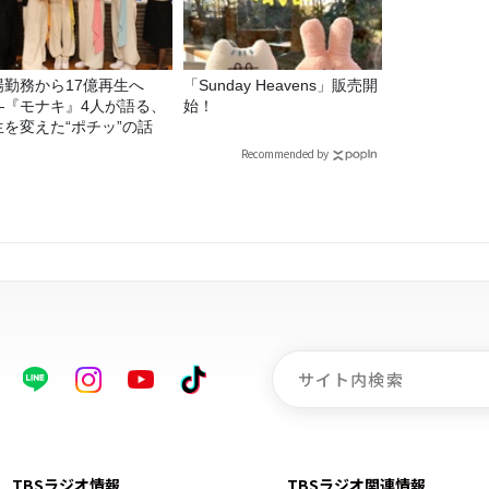
場勤務から17億再生へ
「Sunday Heavens」販売開
—『モナキ』4人が語る、
始！
生を変えた“ポチッ”の話
Recommended by
TBSラジオ情報
TBSラジオ関連情報