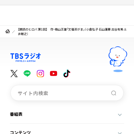
【朗読のヒロバ 第1回】 作・楠山正雄「文福茶がま」（小倉弘子 石山蓮華 古谷有美 土
井敏之）
番組表
コンテンツ