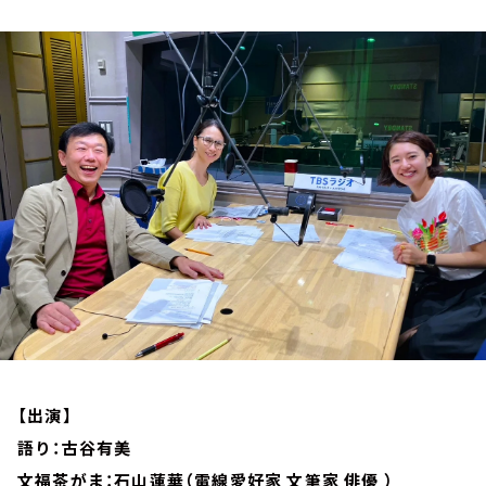
お知らせ
イベント・グッズ
YouTube
会社情報
【出演】
語り：古谷有美
文福茶がま：石山蓮華（電線愛好家 文筆家 俳優 ）