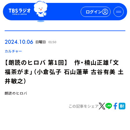
ログイン
マイページ
2024.10.06
日曜日
01:50
新規会員登録
ログイン
カルチャー
【朗読のヒロバ 第1回】 作・楠山正雄「文
福茶がま」（小倉弘子 石山蓮華 古谷有美 土
井敏之）
朗読のヒロバ
今日の番組表
この記事をシェア
週間番組表
トピックス
TBS Podcast