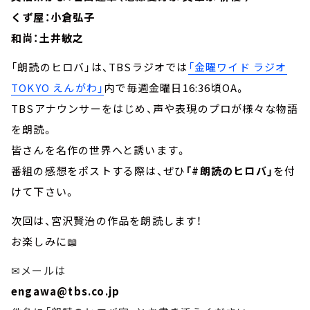
くず屋：小倉弘子
和尚：土井敏之
「朗読のヒロバ」は、TBSラジオでは
「金曜ワイド ラジオ
TOKYO えんがわ」
内で毎週金曜日16:36頃OA。
TBSアナウンサーをはじめ、声や表現のプロが様々な物語
を朗読。
皆さんを名作の世界へと誘います。
番組の感想をポストする際は、ぜひ
「#朗読のヒロバ」
を付
けて下さい。
次回は、宮沢賢治の作品を朗読します！
お楽しみに📖
✉メールは
engawa@tbs.co.jp