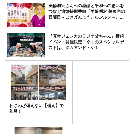
美輪明宏さんへの感謝と平和への思いを
つなぐ追悼特別番組『美輪明宏 薔薇色の
日曜日～ごきげんよう、ルンルン～』
8/9（日）16時放送
『真空ジェシカのラジオ父ちゃん』番組
イベント開催決定！今回のスペシャルゲ
ストは、タカアンドトシ！
わざわざ備えない【備え】で
防災！