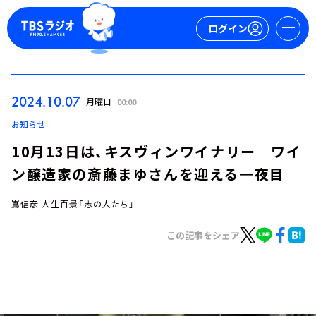
ログイン
マイページ
2024.10.07
月曜日
00:00
新規会員登録
ログイン
お知らせ
10月13日は、キスヴィンワイナリー ワイ
ン醸造家の斎藤まゆさんを迎える一夜目
嶌信彦 人生百景「志の人たち」
この記事をシェア
今日の番組表
週間番組表
トピックス
TBS Podcast