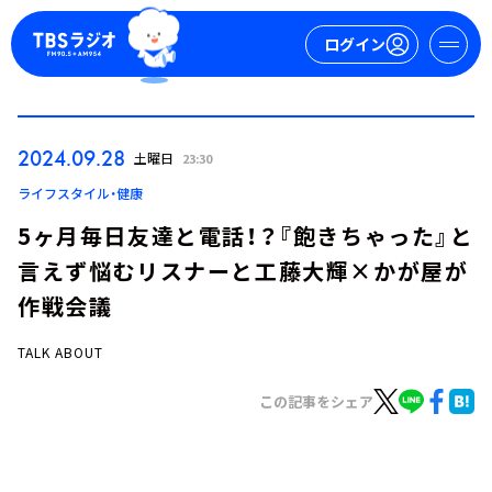
ログイン
マイページ
2024.09.28
土曜日
23:30
新規会員登録
ログイン
ライフスタイル・健康
5ヶ月毎日友達と電話！？『飽きちゃった』と
言えず悩むリスナーと工藤大輝×かが屋が
作戦会議
TALK ABOUT
今日の番組表
この記事をシェア
週間番組表
トピックス
TBS Podcast