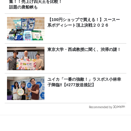
集！！売上げ四天王を比較！
話題の唐船峡も
【100円ショップで買える！】スースー
系ボディシート頂上決戦２０２６
東京大学・西成教授に聞く、渋滞の謎！
ユイカ「一番の強敵！」ラスボス小林幸
子降臨‼【#277放送後記】
Recommended by