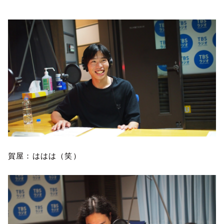
賀屋：ははは（笑）