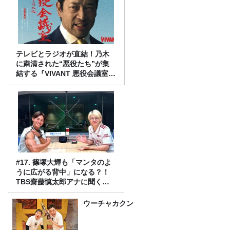
テレビとラジオが直結！乃木
に粛清された“悪役たち”が集
結する『VIVANT 悪役会議室』
7/26(日)23時スタート！
#17. 篠塚大輝も「マンタのよ
うに広がる背中」になる？！
TBS齋藤慎太郎アナに聞くメ
ンズフィジークの魅力！！
ウーチャカクン