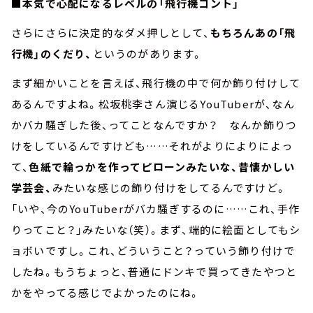
■本気で心配になるレベルの「飛行機コント」
さらにさらに決定的なダメ押しとして、
もちろんあの「飛
行機」のくだり、
というのがあります。
まず細かいことを言えば、飛行機の中で何か飾り付けして
あるんですよね。松坂桃李さん演じるYouTuberが、なん
かバカ騒ぎした後、ってことなんですか？ なんか飾りつ
けをしているんですけども……それがよりによりによっ
て、
色紙で輪っかを作ってピローンみたいな、昔懐かしい
学芸会、
みたいな感じの飾り付けをしてるんですけど。
「いや、今のYouTuberがバカ騒ぎするのに……これ、手作
りってこと？」みたいな（笑）。まず、端的に絵面としてもシ
ョボいですし。これ、どういうこと？っていう飾り付けで
したね。もうちょっと、普通にドンキで買ってきたやつと
かをやってる感じでよかったのにね。