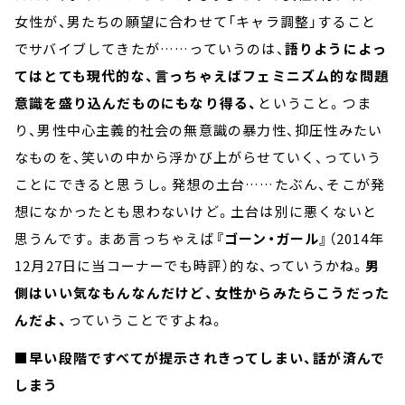
女性が、男たちの願望に合わせて「キャラ調整」すること
でサバイブしてきたが……っていうのは、
語りようによっ
てはとても現代的な、言っちゃえばフェミニズム的な問題
意識を盛り込んだものにもなり得る、
ということ。つま
り、男性中心主義的社会の無意識の暴力性、抑圧性みたい
なものを、笑いの中から浮かび上がらせていく、っていう
ことにできると思うし。発想の土台……たぶん、そこが発
想になかったとも思わないけど。土台は別に悪くないと
思うんです。まあ言っちゃえば
『ゴーン・ガール』
（2014年
12月27日に当コーナーでも時評）的な、っていうかね。
男
側はいい気なもんなんだけど、女性からみたらこうだった
んだよ、
っていうことですよね。
■早い段階ですべてが提示されきってしまい、話が済んで
しまう