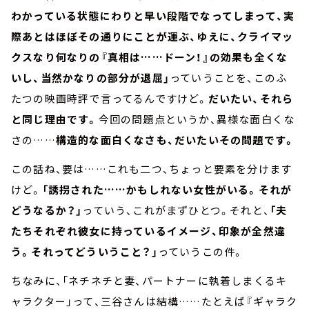
わかっている状態にわりと早い段階でなってしまって、実
際あとはほぼその通りにことが運ぶ、ゆえに、クライマッ
クスなり何なりの『真相は……ドーン！』の効果も全くな
いし、当然かなりの部分が退屈」
っていうことを、このふ
たつの映画時評で言ってるんですけど。
だいたい、それら
と同じ理由です。
今回の問題点というか、異様な面白くな
さの……
構造的な面白くなさも、だいたいその問題です。
この話ね、要は……これも二つ、ちょっと要素を分けます
けど。
「誘拐された……かもしれない女性がいる。それが
どうなるか？」
っていう、これがまずひとつ。それと、
「夫
たちそれぞれ彼女に持っているイメージ、印象が全然違
う。それってどういうこと？」
っていうこの件。
ちなみに、「ネチネチと妻、パートナーに執着しまくるキ
ャラクター」って、三谷さんは結構……たとえば『ギャラク