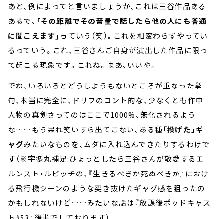
あと、例によってと言いましょうか、これは三谷作品ある
あるで、
「その距離でその音量で話したら他の人にも普通
に聞こえます」っ
ていう（笑）。これを相変わらずやってい
るっていう。これ、三谷さんご自身が演出した作品に限っ
て起こる現象です。これね。まあ、いいや。
でね、いろいろとどうしようもないところが重なった挙
句、本当に完全に、ドリフのコント的な、少なくとも作中
人物の真剣さってのはここで1000%、無化されるよう
な……もう呆れ笑いすら出てこない、ある種
「投げた」ギ
ャグ
みたいなものを、ムダに入れ込んできたりするわけで
す（※宇多丸補足:ひょっとしたら三谷さんが敬愛するエ
ルンスト・ルビッチの、『生きるべきか死ぬべきか』におけ
る飛行機シーンのような突き抜けたギャグ感を狙ったの
かもしれないけど……みたいな話は『放課後ポッドキャス
ト#53』後半でしております）。