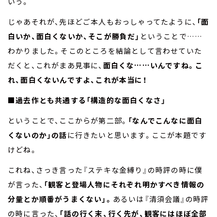
いう。
じゃあそれが、先ほどご本人もおっしゃってたように、
「面
白いか、面白くないか、そこが勝負だ」
ということで……
わかりました。そこのところを結論として言わせていた
だくと、これがまあ見事に、
面白くな……いんですね。こ
れ、面白くないんですよ、これが本当に！
■過去作とも共通する「構造的な面白くなさ」
ということで、ここからが第二部。
「なんでこんなに面白
くないのか」の話
に行きたいと思います。ここが本題です
けどね。
これね、さっき言った『ステキな金縛り』の時評の時に僕
が言った、
「観客と登場人物にそれぞれ明かすべき情報の
分量とか順番がうまくない」。
あるいは『清須会議』の時評
の時に言った、
「話の行く末、行く先が、観客にはほぼ全部