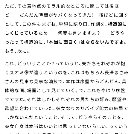
ただ、その着地点のモラル的なところに関しては後ほ
ど……だんだん時間がヤバくなってきた！ 後ほどに回す
として、この件もまずね、単純に語り口、作劇を、
構造的に
しくじっている
ため──何度も言いますよ？──どうや
ったって構造的に、
「本当に面白く」はならないんですよ。
もう、既に。
これ、どういうことか？っていうと、夫たちそれぞれが抱
くスオミ像が違うというのを、これはもちろん長澤まさみ
さんの見事な見事な演技で、本作は序盤からどんどん、具
体的な画、場面として見せていく。で、これもやはり序盤
でですね、それはしかしそれぞれの男たちの好み、願望や
欲望に合わせていった、彼女なりのサバイブ能力の結果で
しかないんだということ、そして、どうやらそのことを、
彼女自身は本当はいいとは思っていないらしい、っていう