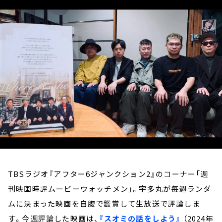
お知らせ
イベント・グッズ
YouTube
会社情報
TBSラジオ『アフター6ジャンクション2』のコーナー「週
刊映画時評ムービーウォッチメン」。宇多丸が毎週ランダ
ムに決まった映画を自腹で鑑賞して生放送で評論しま
す。今週評論した映画は、
『スオミの話をしよう』
（2024年