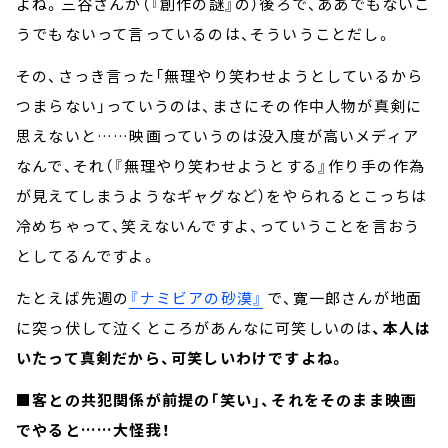
よね。三谷さんが（『創作の謎』の）後ろで、ああでもないこ
うでもないって言っているのは、そういうことだし。
その、さっき言った「無理やり笑わせようとしているから
つまらない」っていうのは、まさにその作中人物が真剣に
思えないと……映画っていうのは没入度が高いメディア
なんで、それ（『無理やり笑わせようとする』作り手の作為
が見えてしまうようなギャグなど）をやられるとこっちは
冷めちゃって、笑えないんですよ、っていうことを言おう
としてるんですよ。
たとえば先週の
『ナミビアの砂漠』
で、寛一郎さんが地面
に突っ伏して泣くところがあんなに可笑しいのは
、本人は
いたって真剣だから、可笑しいわけですよね。
■客との共犯関係が前提の「笑い」、それをそのまま映画
でやると……大怪我！