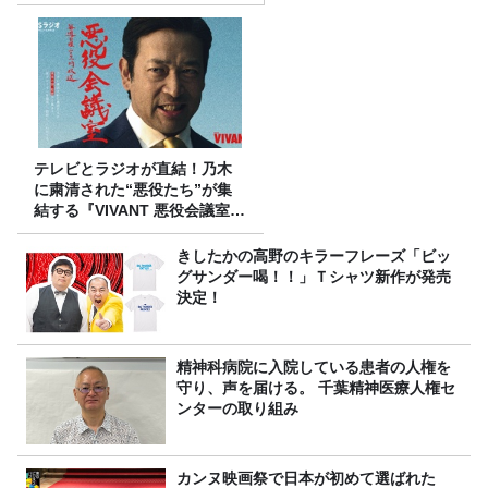
テレビとラジオが直結！乃木
に粛清された“悪役たち”が集
結する『VIVANT 悪役会議室』
7/26(日)23時スタート！
きしたかの高野のキラーフレーズ「ビッ
グサンダー喝！！」Ｔシャツ新作が発売
決定！
精神科病院に入院している患者の人権を
守り、声を届ける。 千葉精神医療人権セ
ンターの取り組み
カンヌ映画祭で日本が初めて選ばれた