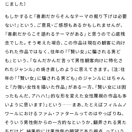
じました）
もしかすると『喜劇だからそんなテーマの掘り下げは必要
ない！』という、ご意見・ご感想もあるかもしれませんが、
『喜劇だからこそ語れるテーマがある』と思うので心底残
念でした。そう考えた場合、この作品は現在の観客に向け
られた作品ではなく、往年の『「賢い女」に騙される男ど
も』という、『なんだかんだ言って男性観客向けに特化さ
れたジャンル』の焼き直しのように思えてきます。（注：往
年の『「賢い女」に騙される男ども』のジャンルにはちゃん
と『力強い女性を描いた作品』がある一方、『賢い女には困
ったもんだ、アハハ！』的な形を変えた女性蔑視の作品も多
いように思います）」という……まあ、たとえばフィルムノ
ワールにおけるファム・ファタールってのはやっぱりね、
そういう男性側からの一方的なというか、翻弄される男た
ちだけど、結果的には男性側の願望であり視点、っていう