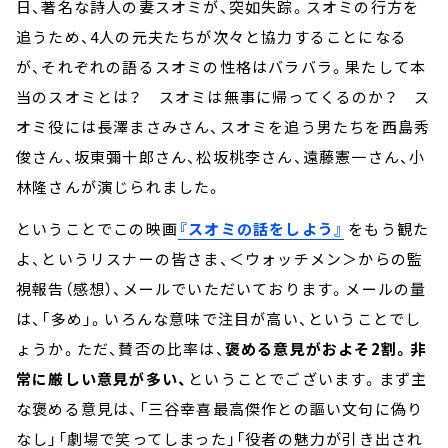
日、著名な詩人の妻スオミが、突如失踪。スオミの行方を
追うため、4人の元夫たちが次々と協力することになる
が、それぞれの語るスオミの性格はバラバラ。果たして本
当のスオミとは？ スオミは無事に帰ってくるのか？ ス
オミ役には長澤まさみさん、スオミを追う男たちを西島秀
俊さん、坂東彌十郎さん、松坂桃李さん、遠藤憲一さん、小
林隆さんが演じられました。
ということでこの映画
『スオミの話をしよう』
をもう観た
よ、というリスナーの皆さま、＜ウォッチメン＞からの監
視報告（感想）、メールでいただいております。メールの量
は、「多め」。いろんな意味で注目が高い、ということでし
ょうか。ただ、賛否の比率は、
褒める意見がおよそ2割。非
常に厳しい意見が多い、
ということでございます。まず主
な褒める意見は、「三谷幸喜最高傑作との謳い文句に偽り
なし」「劇場で笑ってしまった」「役者の魅力が引き出され