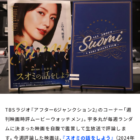
お知らせ
イベント・グッズ
YouTube
会社情報
TBSラジオ『アフター6ジャンクション2』のコーナー「週
刊映画時評ムービーウォッチメン」。宇多丸が毎週ランダ
ムに決まった映画を自腹で鑑賞して生放送で評論しま
す。今週評論した映画は、
『スオミの話をしよう』
（2024年