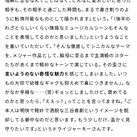
理解に至るなんてことはなく、どんなに愛おしいと思った
相手も、その相手と過ごした時間も、まるで書き割りのよ
うに転換可能なものとして描かれます」という。「（後半の
わざとらしいくらい陳腐なミュージカルシーンもそんな
ことを表現してるのかと思いました）」というようなこと
を書いていただいて。「そんな徹底してシニカルなテーマ
を、メジャー作品として、脇役に至るまで主演級のスター
たちがあくまで軽妙なトーンで演じている。その歪さに
言いようのない奇怪な魅力
を感じてしまいました。いつ
もの大仰で幼稚なギャグも抑えめで鼻につきません」。な
かなか辛辣な……（笑）ギョッとしましたけど。褒めてる
のかと思ったら、「ええっ？」ってことを言ってますね。「ご
本人は明快で軽妙で洒脱な三谷喜劇というイメージを脱
却してる最中なのだと思います。もう少しだけ、温かく見
守りたいです」というドライジャーキーさんです。