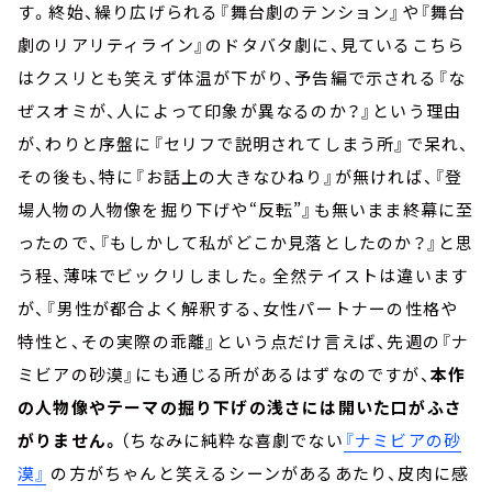
す。終始、繰り広げられる『舞台劇のテンション』や『舞台
劇のリアリティライン』のドタバタ劇に、見ているこちら
はクスリとも笑えず体温が下がり、予告編で示される『な
ぜスオミが、人によって印象が異なるのか？』という理由
が、わりと序盤に『セリフで説明されてしまう所』で呆れ、
その後も、特に『お話上の大きなひねり』が無ければ、『登
場人物の人物像を掘り下げや“反転”』も無いまま終幕に至
ったので、『もしかして私がどこか見落としたのか？』と思
う程、薄味でビックリしました。全然テイストは違います
が、『男性が都合よく解釈する、女性パートナーの性格や
特性と、その実際の乖離』という点だけ言えば、先週の『ナ
ミビアの砂漠』にも通じる所があるはずなのですが、
本作
の人物像やテーマの掘り下げの浅さには開いた口がふさ
がりません。
（ちなみに純粋な喜劇でない
『ナミビアの砂
漠』
の方がちゃんと笑えるシーンがあるあたり、皮肉に感