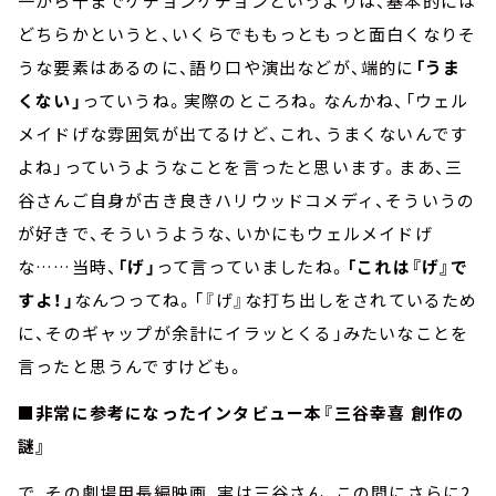
一から十までケチョンケチョンというよりは、基本的には
どちらかというと、いくらでももっともっと面白くなりそ
うな要素はあるのに、語り口や演出などが、端的に
「うま
くない」
っていうね。実際のところね。なんかね、「ウェル
メイドげな雰囲気が出てるけど、これ、うまくないんです
よね」っていうようなことを言ったと思います。まあ、三
谷さんご自身が古き良きハリウッドコメディ、そういうの
が好きで、そういうような、いかにもウェルメイドげ
な……当時、
「げ」
って言っていましたね。
「これは『げ』で
すよ！」
なんつってね。「『げ』な打ち出しをされているため
に、そのギャップが余計にイラッとくる」みたいなことを
言ったと思うんですけども。
■非常に参考になったインタビュー本『三谷幸喜 創作の
謎』
で、その劇場用長編映画、実は三谷さん、この間にさらに2