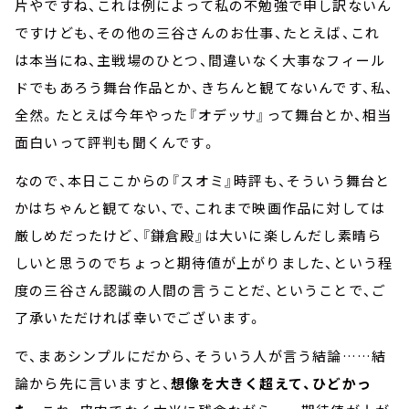
片やですね、これは例によって私の不勉強で申し訳ないん
ですけども、その他の三谷さんのお仕事、たとえば、これ
は本当にね、主戦場のひとつ、間違いなく大事なフィール
ドでもあろう舞台作品とか、きちんと観てないんです、私、
全然。たとえば今年やった『オデッサ』って舞台とか、相当
面白いって評判も聞くんです。
なので、本日ここからの『スオミ』時評も、そういう舞台と
かはちゃんと観てない、で、これまで映画作品に対しては
厳しめだったけど、『鎌倉殿』は大いに楽しんだし素晴ら
しいと思うのでちょっと期待値が上がりました、という程
度の三谷さん認識の人間の言うことだ、ということで、ご
了承いただければ幸いでございます。
で、まあシンプルにだから、そういう人が言う結論……結
論から先に言いますと、
想像を大きく超えて、ひどかっ