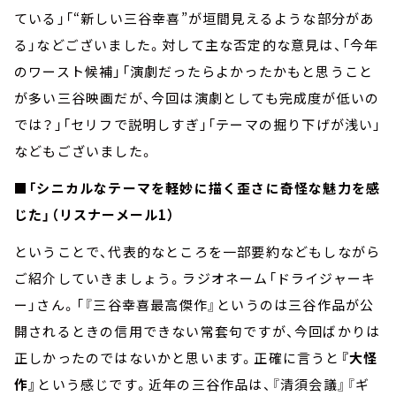
ている」「“新しい三谷幸喜”が垣間見えるような部分があ
る」などございました。対して主な否定的な意見は、「今年
のワースト候補」「演劇だったらよかったかもと思うこと
が多い三谷映画だが、今回は演劇としても完成度が低いの
では？」「セリフで説明しすぎ」「テーマの掘り下げが浅い」
などもございました。
■「シニカルなテーマを軽妙に描く歪さに奇怪な魅力を感
じた」（リスナーメール1）
ということで、代表的なところを一部要約などもしながら
ご紹介していきましょう。ラジオネーム「ドライジャーキ
ー」さん。「『三谷幸喜最高傑作』というのは三谷作品が公
開されるときの信用できない常套句ですが、今回ばかりは
正しかったのではないかと思います。正確に言うと
『大怪
作』
という感じです。近年の三谷作品は、『清須会議』『ギ