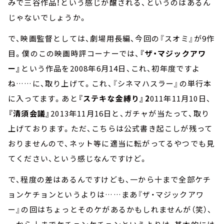
みで三谷作品！という感じが醸される、というのはあるん
じゃないでしょうか。
で、映画監督としては、劇場用長編、今回の『スオミ』が9作
目。僕のこの映画時評コーナーでは、
『ザ・マジックアワ
ー』
という作品を2008年6月14日、これ、初年度ですよ
ね……に、取り上げて。これ、『シネマハスラー』の単行本
に入ってます。あと
『ステキな金縛り』2
011年11月10日、
『清須会議』
2013年11月16日と、ガチャが当たって、取り
上げております。ただ、こちらは公式書き起こしが残って
おりませんので、ネット等に適当に転がってるやつでも見
てください、という感じなんですけど。
で、程度の差はあるんですけども、一から十まで全部ケチ
ョンケチョンというよりは……まあ『ザ・マジックアワ
ー』の回はちょっとそのケがあるかもしれませんが（笑）、