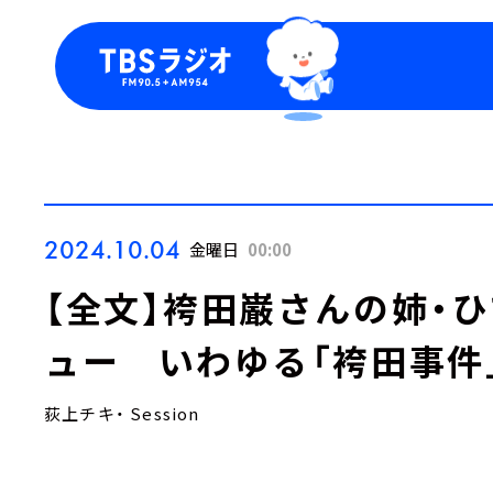
今日の番組表
トピッ
週間番組表
TBS
Podca
お知ら
2024.10.04
金曜日
00:00
【全文】袴田巌さんの姉・
ュー いわゆる「袴田事件
荻上チキ・ Session