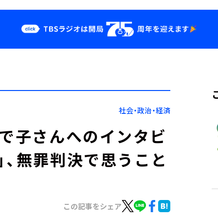
クス
イベント・グッ
ズ
st
YouTube
せ
会社情報
社会・政治・経済
ひで子さんへのインタビ
」、無罪判決で思うこと
この記事をシェア