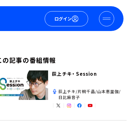
ログイン
この記事の番組情報
荻上チキ・ Session
荻上チキ/片桐千晶/山本恵里伽/
日比麻音子