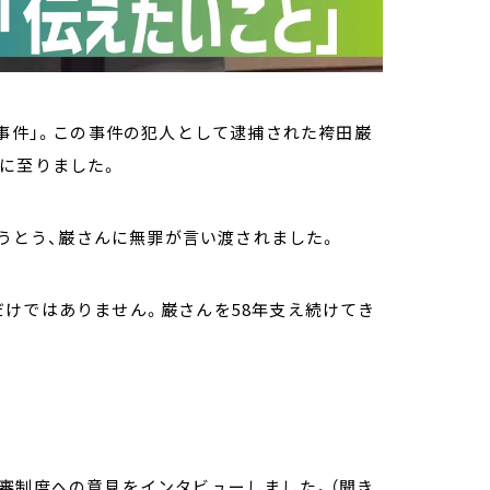
田事件」。この事件の犯人として逮捕された袴田巌
に至りました。
とうとう、巌さんに無罪が言い渡されました。
けではありません。巌さんを58年支え続けてき
審制度への意見をインタビューしました。（聞き