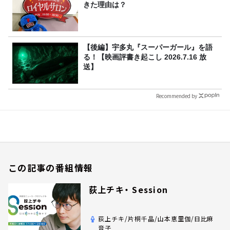
きた理由は？
【後編】宇多丸『スーパーガール』を語
る！【映画評書き起こし 2026.7.16 放
送】
Recommended by
この記事の番組情報
荻上チキ・ Session
荻上チキ/片桐千晶/山本恵里伽/日比麻
音子