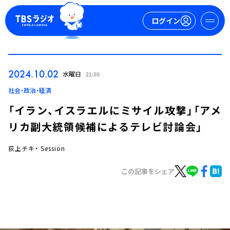
ログイン
マイページ
2024.10.02
水曜日
21:30
新規会員登録
ログイン
社会・政治・経済
「イラン、イスラエルにミサイル攻撃」「アメ
リカ副大統領候補によるテレビ討論会」
荻上チキ・ Session
この記事をシェア
今日の番組表
週間番組表
トピックス
TBS Podcast