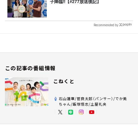
子降臨‼【#277放送後記】
Recommended by
この記事の番組情報
こねくと
石山蓮華/菅良太郎（パンサー）/でか美
ちゃん/飯塚悟志/土屋礼央