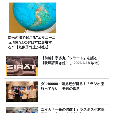
南米の海で起こる”エルニーニ
ョ現象”はなぜ日本に影響す
る？【気象予報士が解説】
【前編】宇多丸『シラート』を語る！
【映画評書き起こし 2026.6.18 放送】
ダウ90000・蓮見翔が斬る！「ラジオ流
行ってない」発言の真意
ユイカ「一番の強敵！」ラスボス小林幸