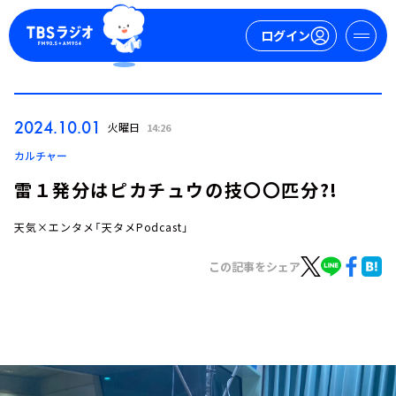
ログイン
マイページ
2024.10.01
火曜日
14:26
新規会員登録
ログイン
カルチャー
雷１発分はピカチュウの技〇〇匹分?!
天気×エンタメ「天タメPodcast」
この記事をシェア
今日の番組表
週間番組表
トピックス
TBS Podcast