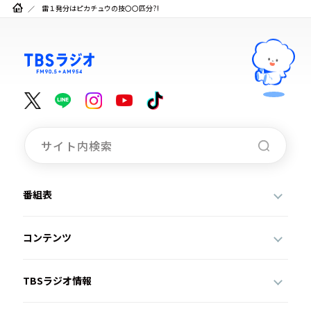
雷１発分はピカチュウの技〇〇匹分?!
番組表
コンテンツ
TBSラジオ情報