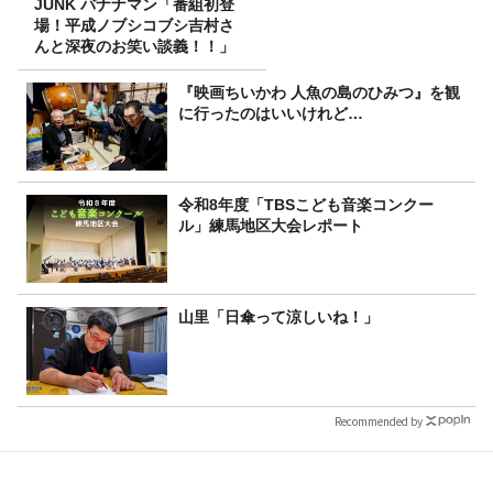
JUNK バナナマン「番組初登
場！平成ノブシコブシ吉村さ
んと深夜のお笑い談義！！」
『映画ちいかわ 人魚の島のひみつ』を観
に行ったのはいいけれど…
令和8年度「TBSこども音楽コンクー
ル」練馬地区大会レポート
山里「日傘って涼しいね！」
Recommended by