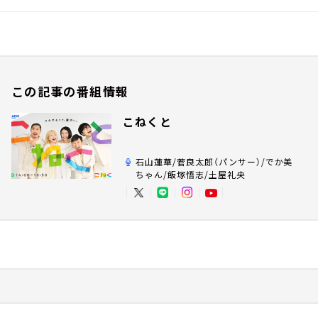
この記事の番組情報
こねくと
石山蓮華/菅良太郎（パンサー）/でか美
ちゃん/飯塚悟志/土屋礼央