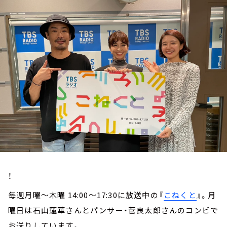
お知らせ
イベント・グッズ
YouTube
会社情報
！
毎週月曜～木曜 14:00～17:30に放送中の『
こねくと
』。月
曜日は石山蓮華さんとパンサー・菅良太郎さんのコンビで
お送りしています。