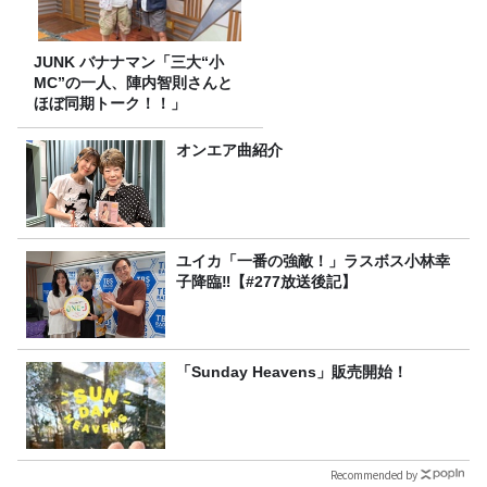
JUNK バナナマン「三大“小
MC”の一人、陣内智則さんと
ほぼ同期トーク！！」
オンエア曲紹介
ユイカ「一番の強敵！」ラスボス小林幸
子降臨‼【#277放送後記】
「Sunday Heavens」販売開始！
Recommended by