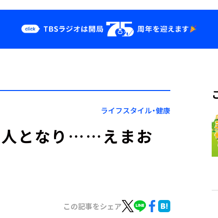
クス
イベント・グッ
ズ
st
YouTube
せ
会社情報
ライフスタイル・健康
る人となり……えまお
この記事をシェア