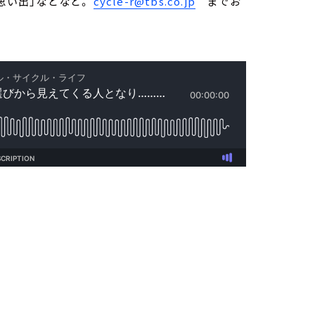
の思い出」などなど。
cycle-r@tbs.co.jp
までお