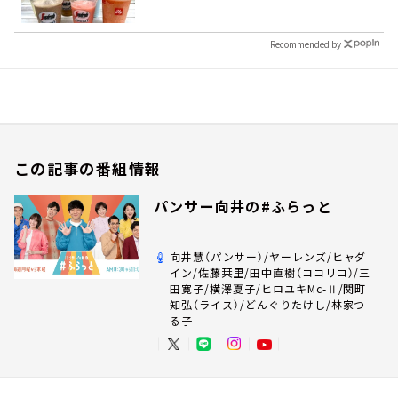
Recommended by
この記事の番組情報
パンサー向井の#ふらっと
向井慧（パンサー）/ヤーレンズ/ヒャダ
イン/佐藤栞里/田中直樹（ココリコ）/三
田寛子/横澤夏子/ヒロユキMc-Ⅱ/関町
知弘（ライス）/どんぐりたけし/林家つ
る子