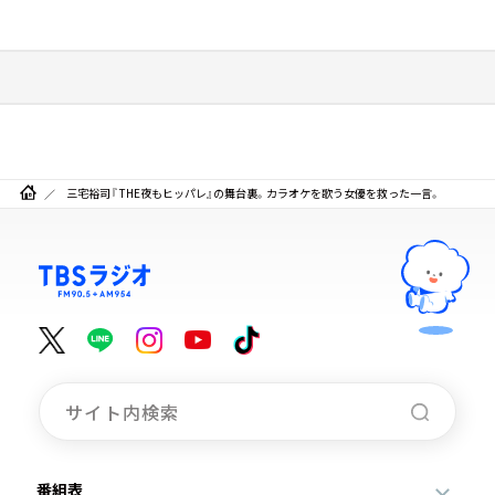
三宅裕司『 THE夜もヒッパレ』の舞台裏。カラオケを歌う女優を救った一言。
番組表