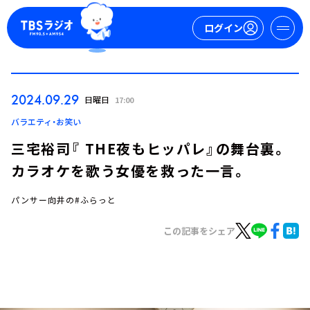
ログイン
マイページ
2024.09.29
日曜日
17:00
新規会員登録
ログイン
バラエティ・お笑い
三宅裕司『 THE夜もヒッパレ』の舞台裏。
カラオケを歌う女優を救った一言。
パンサー向井の#ふらっと
この記事をシェア
今日の番組表
週間番組表
トピックス
TBS Podcast