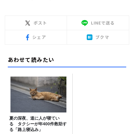
ポスト
LINEで送る
シェア
ブクマ
あわせて読みたい
夏の深夜、道に人が寝てい
る タクシーが年400件救助す
る「路上寝込み」