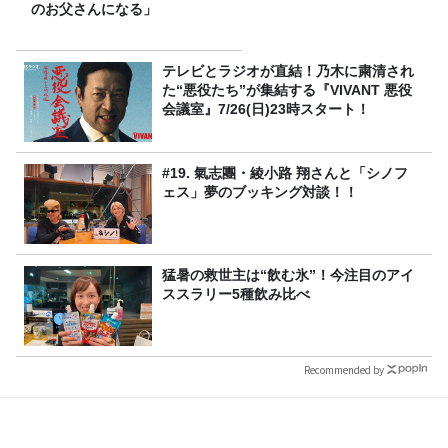
のお父さんになる」
テレビとラジオが直結！乃木に粛清され
た“悪役たち”が集結する『VIVANT 悪役
会議室』7/26(日)23時スタート！
#19. 氣志團・綾小路 翔さんと「シノフ
ェス」夢のブッキング対談！！
猛暑の救世主は“飲む氷”！今注目のアイ
ススラリー5種飲み比べ
Recommended by