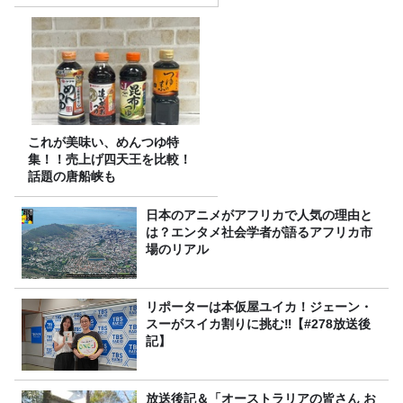
これが美味い、めんつゆ特
集！！売上げ四天王を比較！
話題の唐船峡も
日本のアニメがアフリカで人気の理由と
は？エンタメ社会学者が語るアフリカ市
場のリアル
リポーターは本仮屋ユイカ！ジェーン・
スーがスイカ割りに挑む‼【#278放送後
記】
放送後記＆「オーストラリアの皆さん お