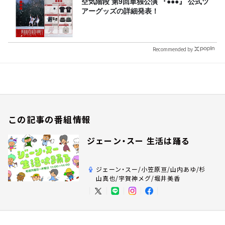
空気階段 第9回単独公演 『●●●』 公式ツ
アーグッズの詳細発表！
Recommended by
この記事の番組情報
ジェーン・スー 生活は踊る
ジェーン・スー/小笠原亘/山内あゆ/杉
山真也/宇賀神メグ/堀井美香