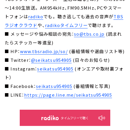
～14:00生放送。 AM954kHz、FM90.5MHz、PCやスマー
トフォンは
radiko
でも。 聴き逃しても過去の音声が
TBS
ラジオクラウド
や、
radikoタイムフリー
で聴けます。
■ メッセージや悩み相談の宛先：
so@tbs.co.jp
(読まれ
たらステッカー等進呈)
■ HP：
www.tbsradio.jp/so/
(番組情報や選曲リスト等)
■ Twitter：
@seikatsu954905
(日々のお知らせ)
■ Instagram：
seikatsu954905
(オンエアや取材裏フォ
ト）
■ Facebook：
seikatsu954905
(番組情報と写真)
■ LINE：
https://page.line.me/seikatsu954905
タイムフリーで聴く