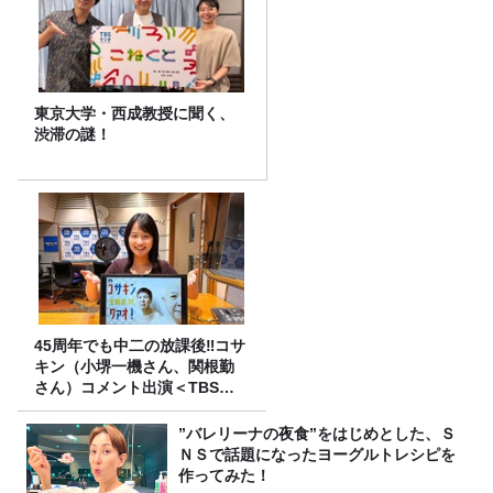
東京大学・西成教授に聞く、
渋滞の謎！
45周年でも中二の放課後‼コサ
キン（小堺一機さん、関根勤
さん）コメント出演＜TBSラ
ジオ番組審議会からのご報告
＞
”バレリーナの夜食”をはじめとした、Ｓ
ＮＳで話題になったヨーグルトレシピを
作ってみた！