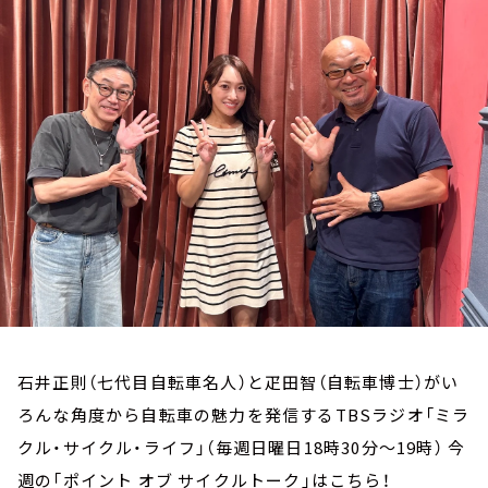
お知らせ
イベント・グッズ
YouTube
会社情報
石井正則（七代目自転車名人）と疋田智（自転車博士）がい
ろんな角度から自転車の魅力を発信するTBSラジオ「ミラ
クル・サイクル・ライフ」（毎週日曜日18時30分～19時） 今
週の「ポイント オブ サイクルトーク」はこちら！