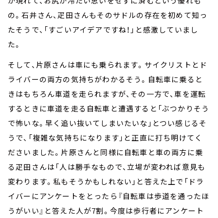
が現れて、お尻が冷たい思いをせずに済むという優れも
の。石井さん、疋田さんもそのサドルの存在を初めて知っ
たそうで、「すごいアイデアですね！」と感激していまし
た。
そして、片原さんは車にも乗られます。サイクリストとド
ライバーの両方の気持ちがわかるそう。自転車に乗ると
きはもちろん車道を走られますが、その一方で、車を運転
するときに車道を走る自転車と遭遇すると「ぶつかりそう
で怖いな。早く追い抜いてしまいたいな」とつい感じるそ
うで、「複雑な気持ちになります」と正直に打ち明けてく
ださいました。片原さんと同様に自転車と車の両方に乗
る疋田さんは「人は勝手なもので、立場が変われば意見も
変わります。私もそうかもしれない」と答えた上で「ドラ
イバーにアンケートをとったら『自転車は歩道を通ったほ
うがいい』と答えた人が7割。今度は歩行者にアンケート