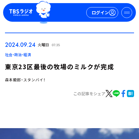
ログイン
マイページ
2024.09.24
火曜日
07:35
新規会員登録
ログイン
社会・政治・経済
東京23区最後の牧場のミルクが完成
森本毅郎・スタンバイ！
この記事をシェア
今日の番組表
週間番組表
トピックス
TBS Podcast