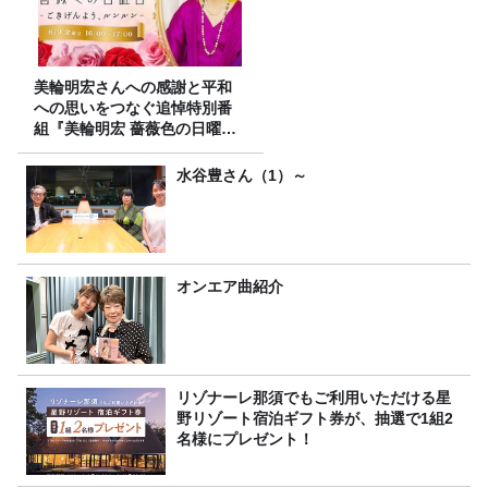
美輪明宏さんへの感謝と平和
への思いをつなぐ追悼特別番
組『美輪明宏 薔薇色の日曜日
～ごきげんよう、ルンルン
～』8/9（日）16時放送
水谷豊さん（1）～
オンエア曲紹介
リゾナーレ那須でもご利用いただける星
野リゾート宿泊ギフト券が、抽選で1組2
名様にプレゼント！