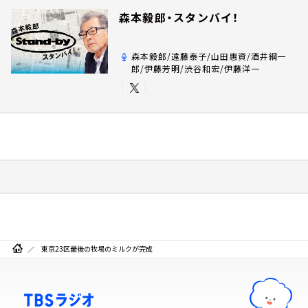
森本毅郎・スタンバイ！
森本毅郎/遠藤泰子/山田惠資/酒井綱一
郎/伊藤芳明/渋谷和宏/伊藤洋一
東京23区最後の牧場のミルクが完成