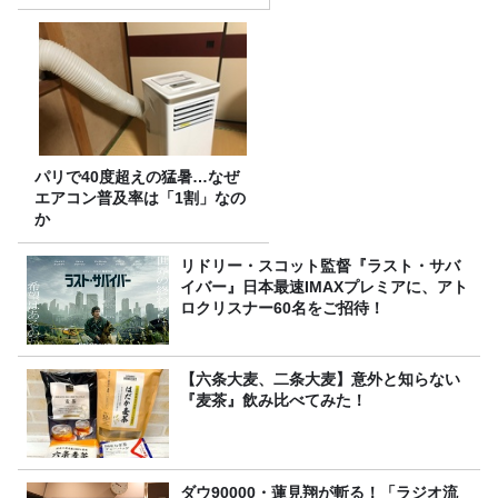
パリで40度超えの猛暑…なぜ
エアコン普及率は「1割」なの
か
リドリー・スコット監督『ラスト・サバ
イバー』日本最速IMAXプレミアに、アト
ロクリスナー60名をご招待！
【六条大麦、二条大麦】意外と知らない
『麦茶』飲み比べてみた！
ダウ90000・蓮見翔が斬る！「ラジオ流