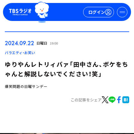
ログイン
マイページ
2024.09.22
日曜日
19:00
新規会員登録
ログイン
バラエティ・お笑い
ゆりやんレトリィバァ「田中さん、ボケをち
ゃんと解説しないでください！笑」
爆笑問題の日曜サンデー
この記事をシェア
今日の番組表
週間番組表
トピックス
TBS Podcast