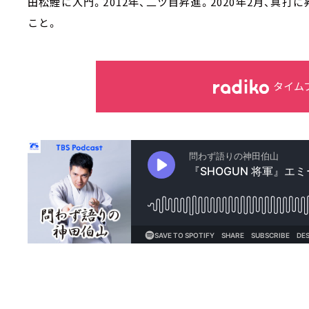
田松鯉に入門。2012年、二ツ目昇進。2020年2月、真
こと。
タイム