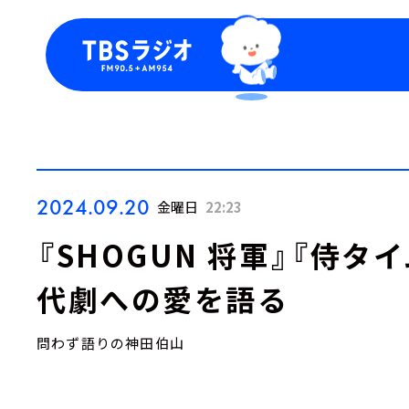
今日の番組表
トピッ
週間番組表
TBS
Podca
お知ら
2024.09.20
金曜日
22:23
『SHOGUN 将軍』『侍タ
代劇への愛を語る
問わず語りの神田伯山