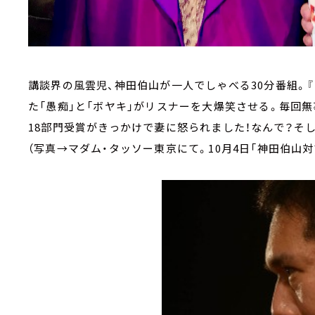
講談界の風雲児、神田伯山が一人でしゃべる30分番組。
た「愚痴」と「ボヤキ」がリスナーを大爆笑させる。毎回無
18部門受賞がきっかけで妻に怒られました！なんで？そ
（写真→マダム・タッソー東京にて。10月4日「神田伯山対談