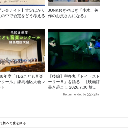
プレ金ナイト】肯定ばかり
JUNKおぎやはぎ「小木、矢
世の中で否定をどう考える
作のお父さんになる」
。
和8年度「TBSこども音楽
【後編】宇多丸『トイ・スト
ンクール」練馬地区大会レ
ーリー５』を語る！【映画評
ート
書き起こし 2026.7.30 放
送】
Recommended by
時代劇への愛を語る