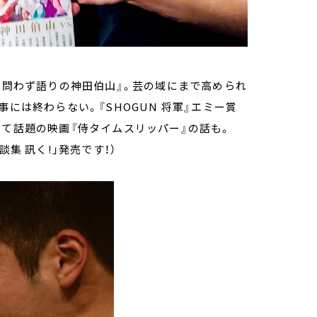
『 問わず語りの神田伯山』。芸の域にまで高められ
事には終わらない。『SHOGUN 将軍』エミー賞
して話題の映画『侍タイムスリッパー』の話も。
集 訊く!」発売です！）