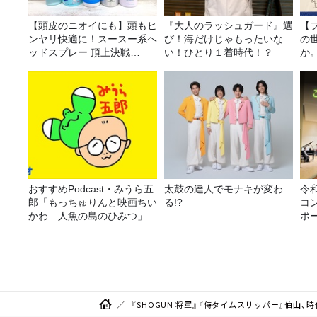
【頭皮のニオイにも】頭もヒ
『大人のラッシュガード』選
【
ンヤリ快適に！スースー系ヘ
び！海だけじゃもったいな
の
ッドスプレー 頂上決戦
い！ひとり１着時代！？
か
2026！
おすすめPodcast・みうら五
太鼓の達人でモナキが変わ
令
郎「もっちゅりんと映画ちい
る!?
コ
かわ 人魚の島のひみつ」
ポ
『SHOGUN 将軍』『侍タイムスリッパー』伯山、