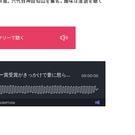
打に昇進。六代目神田伯山を襲名。趣味は落語を聴く
フリーで聴く