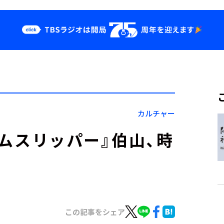
クス
イベント・グッ
ズ
st
YouTube
せ
会社情報
カルチャー
イムスリッパー』伯山、時
この記事をシェア