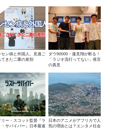
ンセン病と外国人。見過ご
ダウ90000・蓮見翔が斬る！
れてきた二重の差別
「ラジオ流行ってない」発言
の真意
ドリー・スコット監督『ラ
日本のアニメがアフリカで人
ト・サバイバー』日本最速
気の理由とは？エンタメ社会