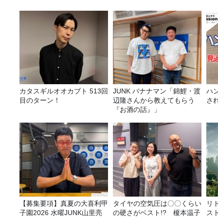
カタスギルオオカブト 513回
JUNK バナナマン「錦鯉・渡
ハ
目のターン！
辺隆さんから教えてもらう
さ
『お酒の話』」
【募集要項】真夏の大喜利甲
タイヤの空気圧は〇〇くらい
リ
子園2026 水曜JUNK山里亮
の硬さがベスト!? 榎本温子
ス