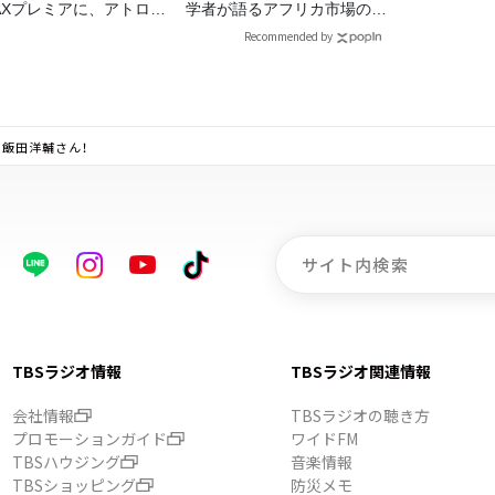
MAXプレミアに、アトロク
学者が語るアフリカ市場のリ
スナー60名をご招待！
アル
Recommended by
は、飯⽥洋輔さん！
TBSラジオ情報
TBSラジオ関連情報
会社情報
TBSラジオの聴き方
プロモーションガイド
ワイドFM
TBSハウジング
音楽情報
TBSショッピング
防災メモ