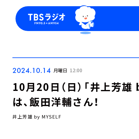
今日の番組表
トピッ
週間番組表
TBS
Podca
お知ら
2024.10.14
月曜日
12:00
10⽉20⽇（⽇）「井上芳雄 
は、飯⽥洋輔さん！
井上芳雄 by MYSELF