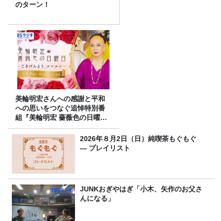
のターン！
美輪明宏さんへの感謝と平和
への思いをつなぐ追悼特別番
組『美輪明宏 薔薇色の日曜日
～ごきげんよう、ルンルン
～』8/9（日）16時放送
2026年８月2日（日）純喫茶もぐもぐ
― プレイリスト
JUNKおぎやはぎ「小木、矢作のお父さ
んになる」