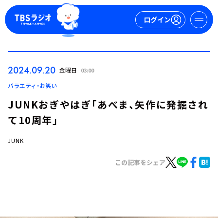
ログイン
マイページ
2024.09.20
金曜日
03:00
新規会員登録
ログイン
バラエティ・お笑い
JUNKおぎやはぎ「あべま、矢作に発掘され
て10周年」
JUNK
この記事をシェア
今日の番組表
週間番組表
トピックス
TBS Podcast