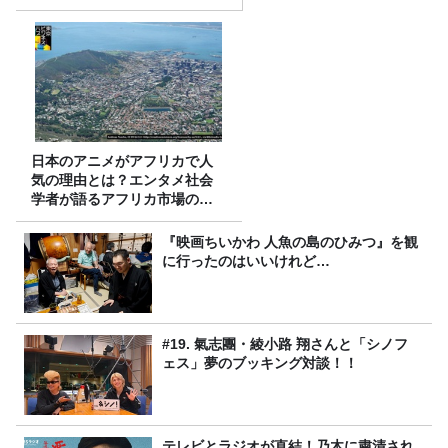
日本のアニメがアフリカで人
気の理由とは？エンタメ社会
学者が語るアフリカ市場のリ
アル
『映画ちいかわ 人魚の島のひみつ』を観
に行ったのはいいけれど…
#19. 氣志團・綾小路 翔さんと「シノフ
ェス」夢のブッキング対談！！
テレビとラジオが直結！乃木に粛清され