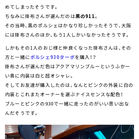
めてしまったそうです。
ちなみに掛布さんが選んだのは
黒の911
。
その当時、黒のポルシェはかなり珍しかったそうで、大阪
には掛布さんのほか、もう1人しかいなかったそうです。
しかもその1人のおじ様と仲良くなった掛布さんは、その
方と一緒に
ポルシェ930ターボ
を購入！？
掛布さんが選んだ色はアクアマリンブルーというふかー
い青に内装は白と超オシャレ。
そしてお友達が購入したのは、なんとピンクの外装に白の
内装とこれまたオーナーを選ぶナイスセンスな配色！
ブルーとピンクの930で一緒に走ったのがいい思い出な
んだそうです。