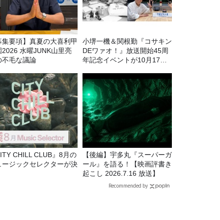
募集要項】真夏の大喜利甲
小堺一機＆関根勤『コサキン
2026 水曜JUNK山里亮
DEワァオ！』放送開始45周
の不毛な議論
年記念イベントが10月17日
（土）に開催決定！本日より
FC先行受付スタート！
ITY CHILL CLUB』8月の
【後編】宇多丸『スーパーガ
ュージックセレクターが決
ール』を語る！【映画評書き
！
起こし 2026.7.16 放送】
Recommended by