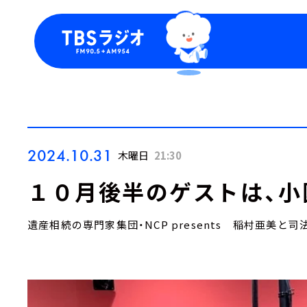
今日の番組表
トピッ
週間番組表
TBS
Podca
お知ら
2024.10.31
木曜日
21:30
１０月後半のゲストは、小
遺産相続の専門家集団・NCP presents 稲村亜美と司