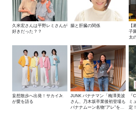
久米宏さんは平野レミさんが
腸と肝臓の関係
【
好きだった？？
子園
太
妄想散歩へ出発！サカイJr.
JUNK バナナマン「梅澤美波
『C
が愛を語る
さん、乃木坂卒業後初登場も
ミ
バナナムーン名物“アレ”を喰
定
らう」