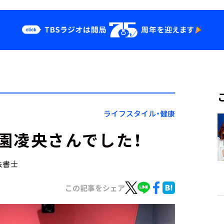
クス
イベント・グッ
ズ
st
YouTube
せ
会社情報
ライフスタイル・健康
園凌央さんでした！
法書士
この記事をシェア