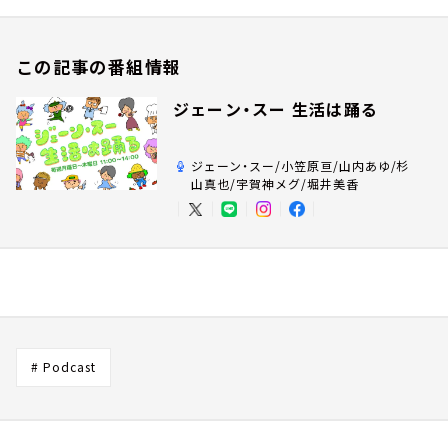
この記事の番組情報
ジェーン・スー 生活は踊る
ジェーン・スー/小笠原亘/山内あゆ/杉
山真也/宇賀神メグ/堀井美香
# Podcast