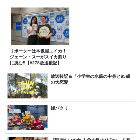
リポーターは本仮屋ユイカ！
ジェーン・スーがスイカ割り
に挑む‼【#278放送後記】
放送後記＆「小学生の水筒の中身と65歳
の大恋愛」
鰻パクリ