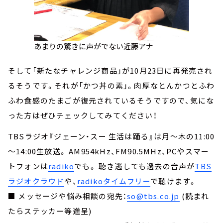
あまりの驚きに声がでない近藤アナ
そして「新たなチャレンジ商品」が10月23日に再発売され
るそうです。それが「かつ丼の素」。肉厚なとんかつとふわ
ふわ食感のたまごが復元されているそうですので、気にな
った方はぜひチェックしてみてください！
TBSラジオ『ジェーン・スー 生活は踊る』は月～木の11:00
～14:00生放送。 AM954kHz、FM90.5MHz、PCやスマー
トフォンは
radiko
でも。 聴き逃しても過去の音声が
TBS
ラジオクラウド
や、
radikoタイムフリー
で聴けます。
■ メッセージや悩み相談の宛先：
so@tbs.co.jp
(読まれ
たらステッカー等進呈)