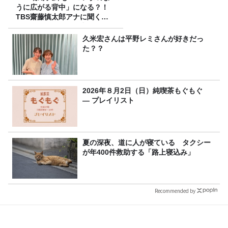
うに広がる背中」になる？！
TBS齋藤慎太郎アナに聞くメ
ンズフィジークの魅力！！
久米宏さんは平野レミさんが好きだっ
た？？
2026年８月2日（日）純喫茶もぐもぐ
― プレイリスト
夏の深夜、道に人が寝ている タクシー
が年400件救助する「路上寝込み」
Recommended by