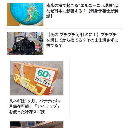
南米の海で起こる”エルニーニョ現象”は
なぜ日本に影響する？【気象予報士が解
説】
【あの‘プチプチ‘が社名に！】プチプチ
を潰してから捨てる？そのまま潰さずに
捨てる？
長ネギは1ヶ月、バナナは4ヶ
月保存可能！「アイラップ」
を使った冷凍スゴ技