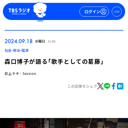
ログイン
マイページ
2024.09.18
水曜日
21:00
新規会員登録
ログイン
社会・政治・経済
森口博子が語る「歌手としての葛藤」
荻上チキ・ Session
この記事をシェア
今日の番組表
週間番組表
トピックス
TBS Podcast