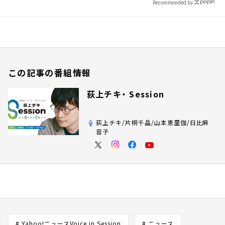
Recommended by
この記事の番組情報
荻上チキ・ Session
荻上チキ/片桐千晶/山本恵里伽/日比麻
音子
# Yahoo!ニュースVoice in Session
# ニュース