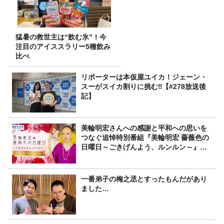
猛暑の救世主は“飲む氷”！今
注目のアイススラリー5種飲み
比べ
リポーターは本仮屋ユイカ！ジェーン・
スーがスイカ割りに挑む‼【#278放送後
記】
美輪明宏さんへの感謝と平和への思いを
つなぐ追悼特別番組『美輪明宏 薔薇色の
日曜日～ごきげんよう、ルンルン～』
8/9（日）16時放送
一番弟子の梅之丞とすったもんだがあり
ました…