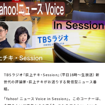
お知らせ
イベント・グッズ
YouTube
会社情報
TBSラジオ『荻上チキ・Session』（平日18時～生放送） 新
世代の評論家・荻上チキがお送りする発信型ニュース番
組。
「Yahoo! ニュース Voice in Session」。 このコーナーは、