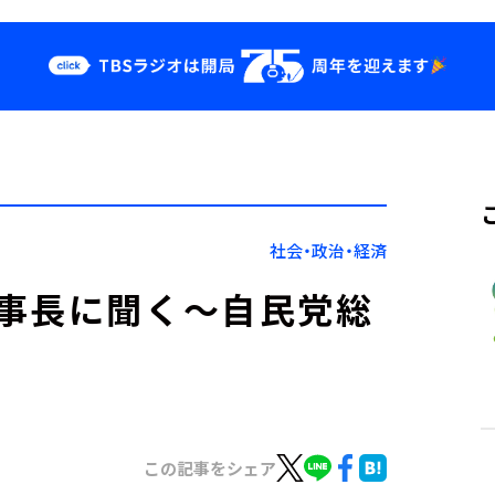
クス
イベント・グッ
ズ
st
YouTube
せ
会社情報
社会・政治・経済
事長に聞く～自民党総
この記事をシェア