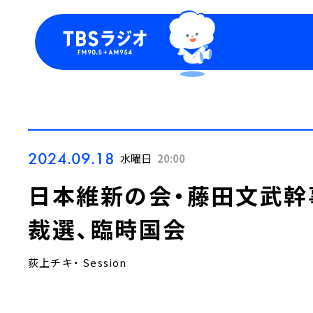
今日の番組表
トピッ
週間番組表
TBS
Podca
お知ら
2024.09.18
水曜日
20:00
日本維新の会・藤田文武幹
裁選、臨時国会
荻上チキ・ Session