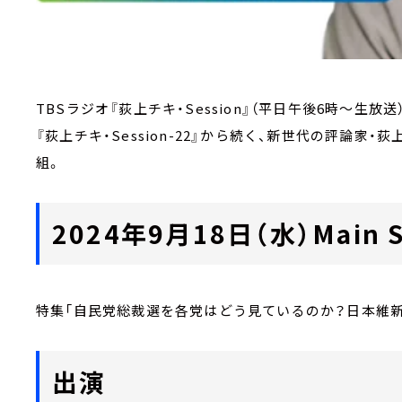
TBSラジオ『荻上チキ・Session』（平日午後6時～生放送
『荻上チキ・Session-22』から続く、新世代の評論
組。
2024年9月18日（水）Main S
特集「自民党総裁選を各党はどう見ているのか？日本維新
出演