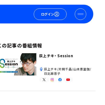
ログイン
この記事の番組情報
荻上チキ・ Session
荻上チキ/片桐千晶/山本恵里伽/
日比麻音子