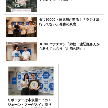
ダウ90000・蓮見翔が斬る！「ラジオ流
行ってない」発言の真意
JUNK バナナマン「錦鯉・渡辺隆さんか
ら教えてもらう『お酒の話』」
リポーターは本仮屋ユイカ！
ジェーン・スーがスイカ割り