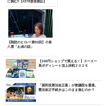
に挑む‼【#278放送後記】
【朗読のヒロバ 第93回】小泉
八雲「お貞の話」
【100円ショップで買える！】スースー
系ボディシート頂上決戦２０２６
「国民投票法改正案」が衆議院を通過。
憲法改正手続きはこのまま進むのか？