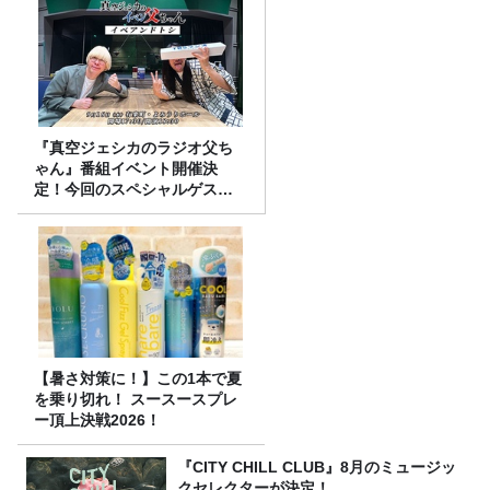
『真空ジェシカのラジオ父ち
ゃん』番組イベント開催決
定！今回のスペシャルゲスト
は、タカアンドトシ！
【暑さ対策に！】この1本で夏
を乗り切れ！ スースースプレ
ー頂上決戦2026！
『CITY CHILL CLUB』8月のミュージッ
クセレクターが決定！