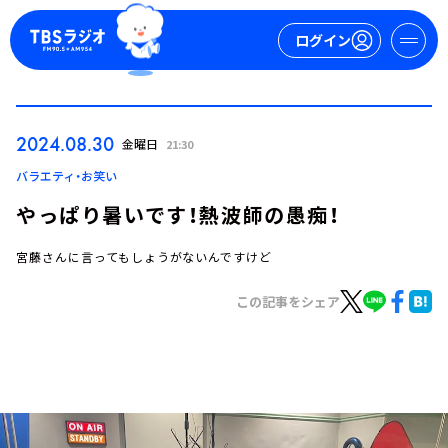
ログイン
マイページ
2024.08.30
金曜日
21:30
新規会員登録
ログイン
バラエティ・お笑い
やっぱり暑いです！熱波師の愚痴！
宮藤さんに言ってもしょうがないんですけど
この記事をシェア
今日の番組表
週間番組表
トピックス
TBS Podcast