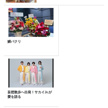
鰻パクリ
妄想散歩へ出発！サカイJr.が
愛を語る