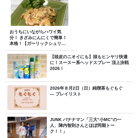
おうちにいながらハワイ気
分！ きざみにんにくで簡単！
本格！【ガーリックシュリン
プ】 桃屋のかんたんレシピ
【頭皮のニオイにも】頭もヒンヤリ快適
に！スースー系ヘッドスプレー 頂上決戦
2026！
2026年８月2日（日）純喫茶もぐもぐ
― プレイリスト
JUNK バナナマン「三大“小MC”の一
人、陣内智則さんとほぼ同期トー
ク！！」