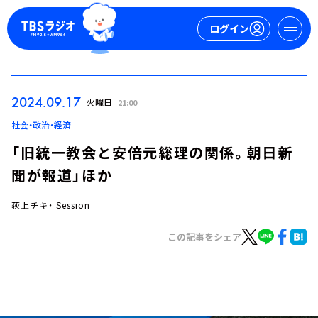
ログイン
マイページ
2024.09.17
火曜日
21:00
新規会員登録
ログイン
社会・政治・経済
「旧統一教会と安倍元総理の関係。朝日新
聞が報道」ほか
荻上チキ・ Session
この記事をシェア
今日の番組表
週間番組表
トピックス
TBS Podcast