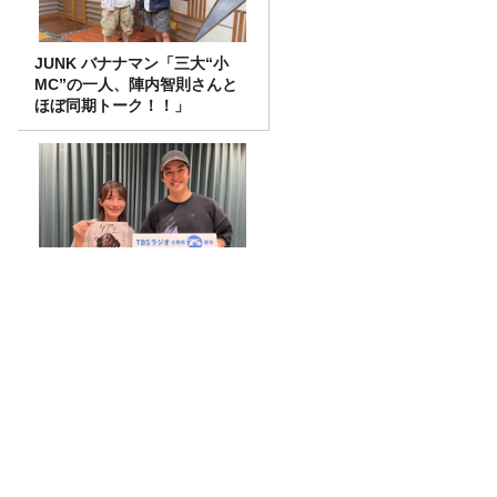
JUNK バナナマン「三大“小
MC”の一人、陣内智則さんと
ほぼ同期トーク！！」
話題沸騰！ギガマート展！
『大人のラッシュガード』選び！海だけ
じゃもったいない！ひとり１着時代！？