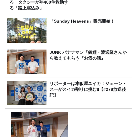
る タクシーが年400件救助す
る「路上寝込み」
「Sunday Heavens」販売開始！
JUNK バナナマン「錦鯉・渡辺隆さんか
ら教えてもらう『お酒の話』」
リポーターは本仮屋ユイカ！ジェーン・
スーがスイカ割りに挑む‼【#278放送後
記】