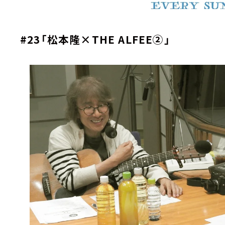
#23
「松本隆×
THE ALFEE
②」