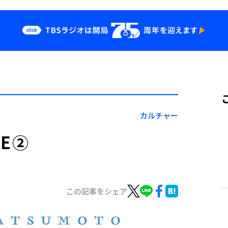
クス
イベント・グッ
ズ
st
YouTube
せ
会社情報
カルチャー
EE②
この記事をシェア