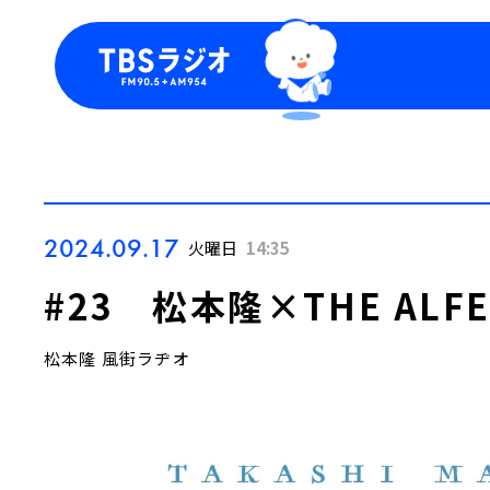
今日の番組表
トピッ
週間番組表
TBS
Podca
お知ら
2024.09.17
火曜日
14:35
#23 松本隆×THE ALF
松本隆 風街ラヂオ