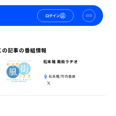
ログイン
この記事の番組情報
松本隆 風街ラヂオ
松本隆/竹内香苗