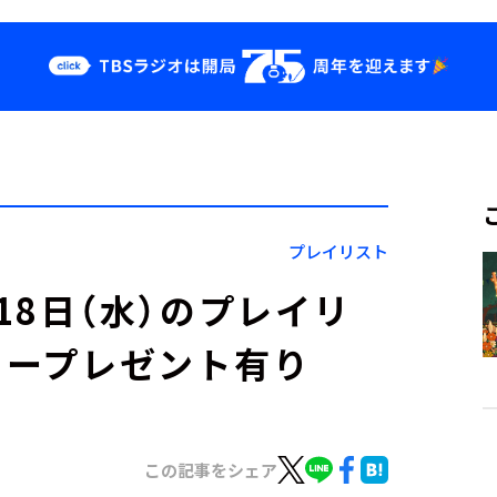
クス
イベント・グッ
ズ
st
YouTube
せ
会社情報
プレイリスト
」9月18日（水）のプレイリ
カープレゼント有り
この記事をシェア