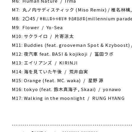
M6: Human Nature / Irma
M7: 丸ノ内サディスティック (Miso Remix) / 椎名林檎, 
M8: 2〇45 / ꉈꀧ꒒꒒ꁄꍈꍈꀧ꒦ꉈ ꉣꅔꎡꅔꁕꁄ(millennium par
M9: Flower / Yo-Sea
M10: サクライロ / 片寄涼太
M11: Buddies (feat. grooveman Spot & Kzyboost) 
M12: 夜汽車 feat. BASI & kojikoji / 冨田ラボ
M13: エイリアンズ / KIRINJI
M14: 海を見ていた午後 / 荒井由実
M15: Orange (feat. MC. waka) / 星野 源
M16: tokyo (feat. 鈴木真海子, Skaai) / yonawo
M17: Walking in the moonlight / RUNG HYANG
--------------------------------------------------------