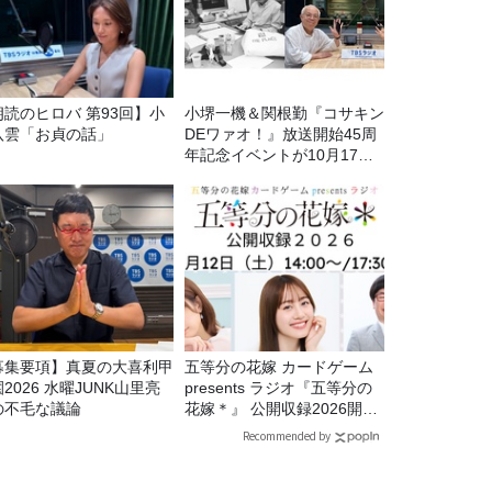
朗読のヒロバ 第93回】小
小堺一機＆関根勤『コサキン
八雲「お貞の話」
DEワァオ！』放送開始45周
年記念イベントが10月17日
（土）に開催決定！本日より
FC先行受付スタート！
募集要項】真夏の大喜利甲
五等分の花嫁 カードゲーム
2026 水曜JUNK山里亮
presents ラジオ『五等分の
の不毛な議論
花嫁＊』 公開収録2026開催
決定！
Recommended by