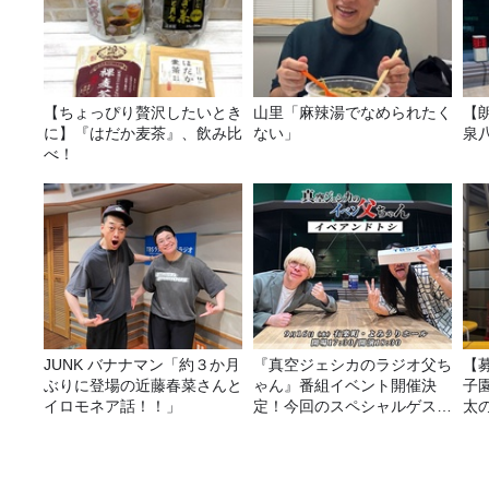
【ちょっぴり贅沢したいとき
山里「麻辣湯でなめられたく
【
に】『はだか麦茶』、飲み比
ない」
泉
べ！
JUNK バナナマン「約３か月
『真空ジェシカのラジオ父ち
【
ぶりに登場の近藤春菜さんと
ゃん』番組イベント開催決
子園
イロモネア話！！」
定！今回のスペシャルゲスト
太
は、タカアンドトシ！