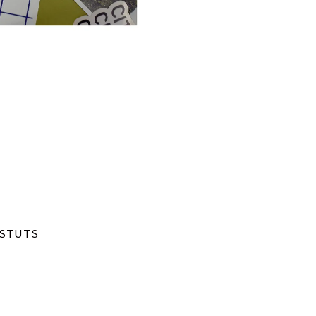
）
 STUTS