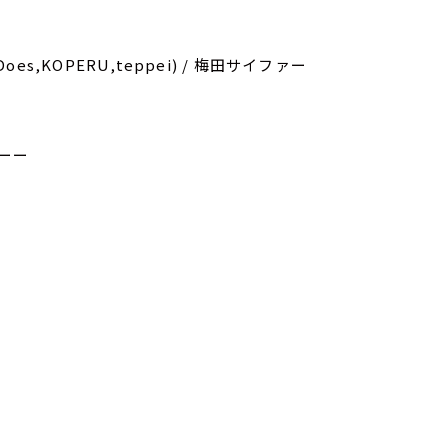
yDoes,KOPERU,teppei) / 梅田サイファー
ーー
！