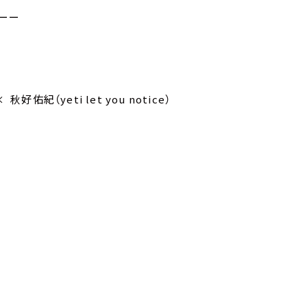
ーー
好佑紀（yeti let you notice）