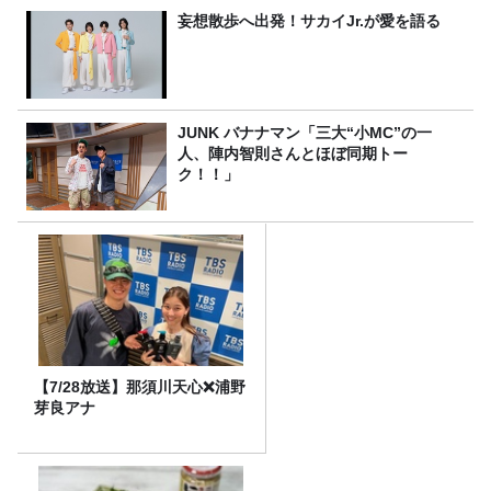
妄想散歩へ出発！サカイJr.が愛を語る
JUNK バナナマン「三大“小MC”の一
人、陣内智則さんとほぼ同期トー
ク！！」
【7/28放送】那須川天心❌浦野
芽良アナ