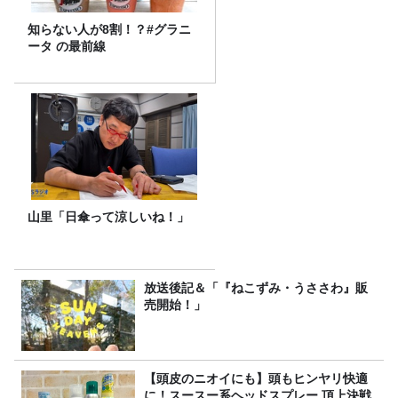
知らない人が8割！？#グラニ
ータ の最前線
山里「日傘って涼しいね！」
放送後記＆「『ねこずみ・うささわ』販
売開始！」
【頭皮のニオイにも】頭もヒンヤリ快適
に！スースー系ヘッドスプレー 頂上決戦