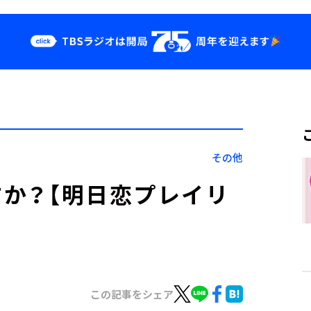
クス
イベント・グッ
ズ
st
YouTube
せ
会社情報
その他
すか？【明日恋プレイリ
この記事をシェア