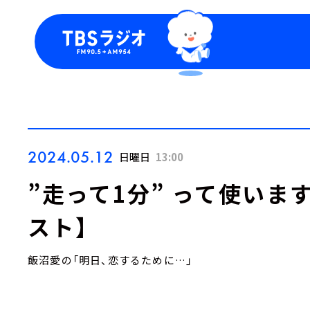
今日の番組表
トピッ
週間番組表
TBS
Podca
お知ら
2024.05.12
日曜日
13:00
”走って1分” って使いま
スト】
飯沼愛の「明日、恋するために…」