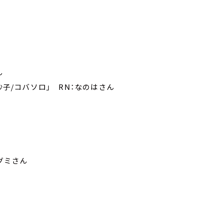
ん
沙子/コバソロ」 RN：なのはさん
らグミさん