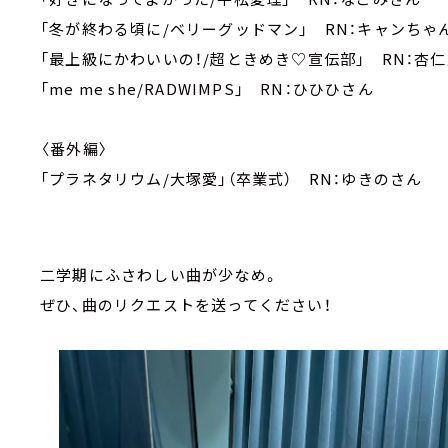
「冬が終わる頃に/ベリーグッドマン」 RN：キャンちゃ
「最上級にかわいいの！/超ときめき♡宣伝部」 RN：杏
「me me she/RADWIMPS」 RN：ひひひさん
〈番外編〉
「プラネタリウム/大塚愛」（卒業式） RN：ゆきのさん
二学期にふさわしい曲が少なめ。
ぜひ、曲のリクエストを送ってください！