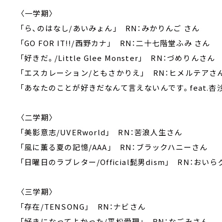
〈一学期〉
「ら、のはなし/あいみょん」 RN：みかりんご さん
「GO FOR IT!!/西野カナ」 RN：二十七階堂ふみ さん
「好きだ。/Little Glee Monster」 RN：づめりんさん
「エスカレーション/ともさかりえ」 RN：ヒメルテアさ
「あなたのことが好きだなんて言えないんです。feat.杏
〈二学期〉
「美影意志/UVERworld」 RN：苦浪人生さん
「風に薫る夏の記憶/AAA」 RN：ブラックハニーさん
「日曜日のラブレター/Official髭男dism」 RN：おい
〈三学期〉
「存在/TENSONG」 RN：ナビさん
「好きになってよかった/平松愛理」 RN：なごみさん