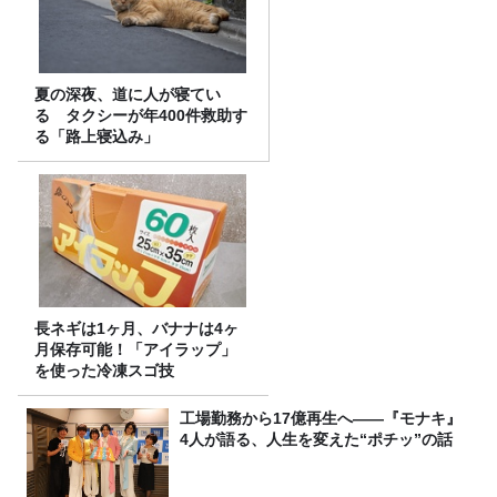
夏の深夜、道に人が寝てい
る タクシーが年400件救助す
る「路上寝込み」
長ネギは1ヶ月、バナナは4ヶ
月保存可能！「アイラップ」
を使った冷凍スゴ技
工場勤務から17億再生へ——『モナキ』
4人が語る、人生を変えた“ポチッ”の話