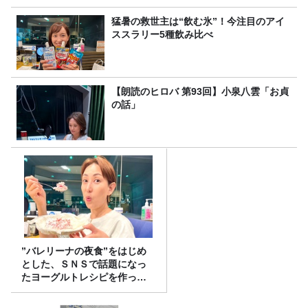
猛暑の救世主は“飲む氷”！今注目のアイ
ススラリー5種飲み比べ
【朗読のヒロバ 第93回】小泉八雲「お貞
の話」
”バレリーナの夜食”をはじめ
とした、ＳＮＳで話題になっ
たヨーグルトレシピを作って
みた！