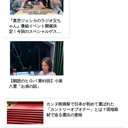
『真空ジェシカのラジオ父ち
ゃん』番組イベント開催決
定！今回のスペシャルゲスト
は、タカアンドトシ！
【朗読のヒロバ 第93回】小泉
八雲「お貞の話」
カンヌ映画祭で日本が初めて選ばれた
「カントリーオブオナー」とは？現地取
材で迫る選出の意味