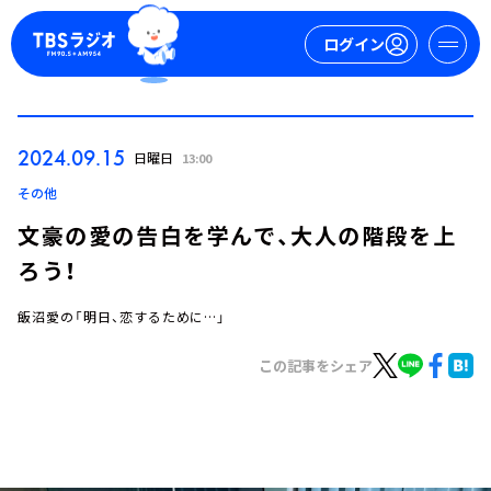
ログイン
マイページ
2024.09.15
日曜日
13:00
新規会員登録
ログイン
その他
文豪の愛の告白を学んで、大人の階段を上
ろう！
飯沼愛の「明日、恋するために…」
この記事をシェア
今日の番組表
週間番組表
トピックス
TBS Podcast