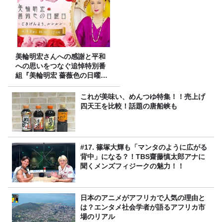
美輪明宏さんへの感謝と平和
への思いをつなぐ追悼特別番
組『美輪明宏 薔薇色の日曜日
～ごきげんよう、ルンルン
～』8/9（日）16時放送
これが美味い、めんつゆ特集！！売上げ
四天王を比較！話題の唐船峡も
#17. 篠塚大輝も「マンタのように広がる
背中」になる？！TBS齋藤慎太郎アナに
聞くメンズフィジークの魅力！！
日本のアニメがアフリカで人気の理由と
は？エンタメ社会学者が語るアフリカ市
場のリアル