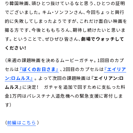
り韓国映画、頭ひとつ抜けているなと思う、ひとつの証明
でございました。キム・ソンフンさん、今回ちょっと興行
的に失敗してしまったようですが、これだけ面白い映画を
撮る方です、今後とももちろん、期待し続けたいと思いま
す。ということで、ぜひぜひ皆さん、
劇場でウォッチして
ください！
（来週の課題映画を決めるムービーガチャ。1回目のカプ
セルは
『ぼくのお日さま』
、2回目のカプセルは
『エイリア
ン:ロムルス』
。よって次回の課題映画は
『エイリアン:ロ
ムルス』
に決定！ ガチャを追加で回すために支払った料
金1万円はパレスチナ人道危機への緊急支援に寄付しま
す）
（
前編はこちら
）