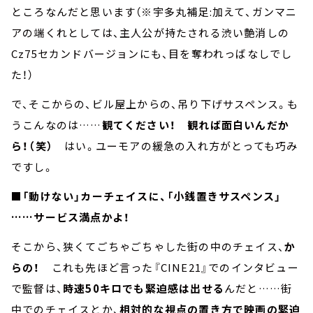
ところなんだと思います（※宇多丸補足:加えて、ガンマニ
アの端くれとしては、主人公が持たされる渋い艶消しの
Cz75セカンドバージョンにも、目を奪われっばなしでし
た！）
で、そこからの、ビル屋上からの、吊り下げサスペンス。も
うこんなのは……
観てください！ 観れば面白いんだか
ら！（笑）
はい。ユーモアの緩急の入れ方がとっても巧み
ですし。
■「動けない」カーチェイスに、「小銭置きサスペンス」
……サービス満点かよ！
そこから、狭くてごちゃごちゃした街の中のチェイス、
か
らの！
これも先ほど言った『CINE21』でのインタビュー
で監督は、
時速50キロでも緊迫感は出せる
んだと……街
中でのチェイスとか、
相対的な視点の置き方で映画の緊迫