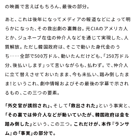
の映画で言えばもちろん、最後の部分。
あと、これは後年になってメディアの報道などによって明
らかになった、その救出劇の裏舞台。元CIAのアメリカ人
とか、ジュネーブ在住の仲介人などを通じて実現した、人
質解放。ただし韓国政府は、そこで動いた身代金のう
ち……全部で500万ドル、動いたんだけども、「250万ドル
分、後払いします」って言いながらも、払わず。で、仲介人
に立て替えさせておいたまま、今も未払い、踏み倒したま
ま！というこれ、劇中情報およびその最後の字幕で示され
るもの、この三つの要素。
「外交官が誘拐され」、
そして
「救出された」
という事実と、
「その裏では仲介人などが動いていたが、韓国政府は金を
踏み倒した」
という、この三つ。
これだけが、本作『ランサ
ム』の「事実」の部分で。