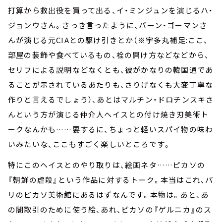
打算から救出役を買って出る、イ・ミンジュンを演じるハ・
ジョンウさん。さっき言ったように、バーン・ゴーマンさ
んが演じる元CIAとの駆け引きとか（※宇多丸補足:ここ、
部屋の装飾や食べているもの、栓の開け方などなどから、
セリフによる説明などなくとも、彼がかなりの韓国通であ
ることが示されているあたりも、さりげなくも大変丁寧な
作りと言えるでしょう）、あとはマルチン・ドロチンスキさ
んという方が演じる仲介人ヘイスとの付け焼き刃美術ト
ークなんかも……要するに、ちょっと軽いスパイ物の味わ
いみたいな、ここもすごく楽しいところです。
特にこのヘイスとのやり取りは、絵画ネタ……ピカソの
『朝鮮の虐殺』という作品に対するトーク。本当はこれ、パ
リのピカソ美術館にあるはずなんです。本物は。あと、あ
の闇取引のために使う絵、あれ、ピカソの『ゲルニカ』のス