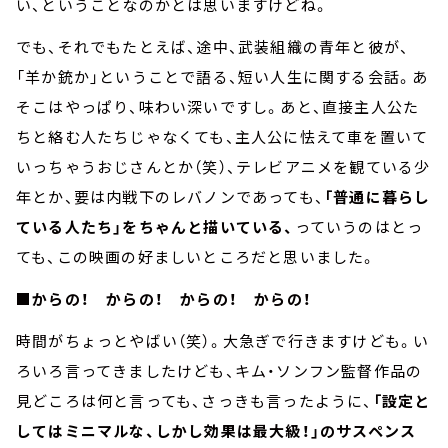
い、ということなのかとは思いますけどね。
でも、それでもたとえば、途中、武装組織の青年と彼が、
「羊か銃か」ということで語る、短い人生に関する会話。あ
そこはやっぱり、味わい深いですし。あと、直接主人公た
ちと絡む人たちじゃなくても、主人公に怯えて車を置いて
いっちゃうおじさんとか（笑）、テレビアニメを観ている少
年とか、要は内戦下のレバノンであっても、
「普通に暮らし
ている人たち」をちゃんと描いている、
っていうのはとっ
ても、この映画の好ましいところだと思いました。
■からの！ からの！ からの！ からの！
時間がちょっとやばい（笑）。大急ぎで行きますけども。い
ろいろ言ってきましたけども、キム・ソンフン監督作品の
見どころは何と言っても、さっきも言ったように、
「設定と
してはミニマルな、しかし効果は最大級！」のサスペンス