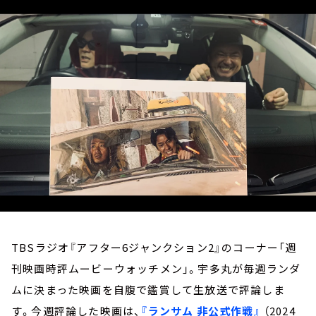
お知らせ
イベント・グッズ
YouTube
会社情報
TBSラジオ『アフター6ジャンクション2』のコーナー「週
刊映画時評ムービーウォッチメン」。宇多丸が毎週ランダ
ムに決まった映画を自腹で鑑賞して生放送で評論しま
す。今週評論した映画は、
『ランサム 非公式作戦』
（2024