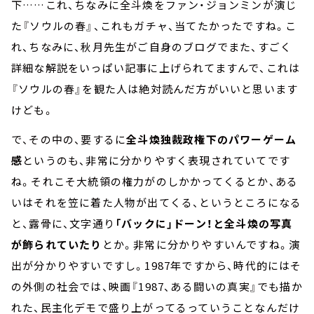
下……これ、ちなみに全斗煥をファン・ジョンミンが演じ
た『ソウルの春』、これもガチャ、当てたかったですね。こ
れ、ちなみに、秋月先生がご自身のブログでまた、すごく
詳細な解説をいっぱい記事に上げられてますんで、これは
『ソウルの春』を観た人は絶対読んだ方がいいと思います
けども。
で、その中の、要するに
全斗煥独裁政権下のパワーゲーム
感
というのも、非常に分かりやすく表現されていてです
ね。それこそ大統領の権力がのしかかってくるとか、ある
いはそれを笠に着た人物が出てくる、というところになる
と、露骨に、文字通り
「バックに」ドーン！と全斗煥の写真
が飾られていたり
とか。非常に分かりやすいんですね。演
出が分かりやすいですし。1987年ですから、時代的にはそ
の外側の社会では、映画『1987、ある闘いの真実』でも描か
れた、民主化デモで盛り上がってるっていうことなんだけ