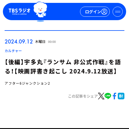
ログイン
マイページ
2024.09.12
木曜日
00:00
新規会員登録
ログイン
カルチャー
【後編】宇多丸『ランサム 非公式作戦』を語
る！【映画評書き起こし 2024.9.12放送】
アフター6ジャンクション2
この記事をシェア
今日の番組表
週間番組表
トピックス
TBS Podcast