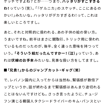
ケッチですよね？とか……つまり、
ハッタリがすごすぎる
わ！
っていう（笑）。「『ゲルニカ』のスケッチ、ここにあるの
かい！」みたいな。ハッタリがデカすぎるわ！って、これは
楽しいところですし。
あと、それと対照的に扱われる、あの子供の絵の使い方。
うまいですね。前半はまさに闇取引、トリック用に使われ
ているものだったのが、後半、全く違った意味を持つって
いう。
「そういう絵だったんですかー！（泣）」
っていう、あ
れは
伏線のお手本
みたいな、見事な扱い方をしてますし。
■「兄貴！」からのジャンプカット・ギャグ（笑）
で、レバノン国内に入ってからは当然ね、緊張感が数倍ア
ップというか、話が終わるまで緊張感はあんまり途切れる
ことはないんですけども。さっき言ったように、チュ・ジ
フン演じる韓国人タクシードライバーのキム・パンスとい