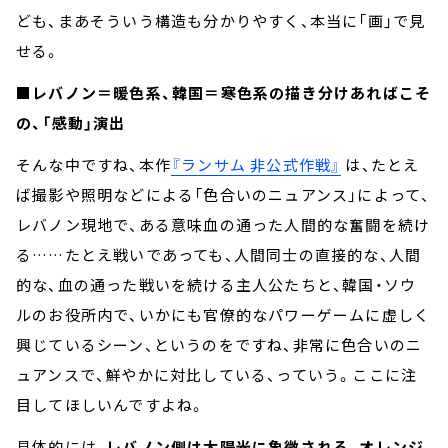
ども、まあそういう構造も分かりやすく、本当に「画」で見
せる。
■レバノン＝暖色系、韓国＝寒色系の描き分けあればこそ
の、「感動」演出
そんな中ですね、本作
『ランサム 非公式作戦』
は、たとえ
ば撮影や照明などによる「色合いのニュアンス」によって、
レバノン現地で、ある意味血の通った人間的な奮闘を続け
る……たとえ戦いであっても、人間同士の直接的な、人間
的な、血の通った戦いを続ける主人公たちと、韓国・ソウ
ルのお役所内で、いかにも官僚的なパワーゲームに虚しく
興じているシーン、というのをですね、非常に色合いのニ
ュアンスで、鮮やかに対比している、っていう。ここに注
目してほしいんですよね。
具体的には、
レバノン側は太陽光に象徴される、オレンジ