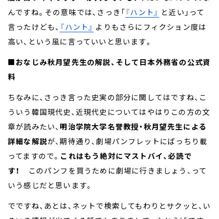
んですね。その意味では、さっき「
『ハント』
と近い」って
言ったけども、
『ハント』
よりもさらにフィクション度は
高い、という風に言っていいと思います。
■おなじみ秋月望先生の解説、そして日本外務省の公式資
料
ちなみに、さっき言った史実の部分に関してはですね、こ
ういう韓国現代史、近現代史についてはやはりこの方の文
章が読みたい、
明治学院大学名誉教授・秋月望先生による
詳細な解説
が、期待通り、劇場パンフレットにばっちり載
ってますので。
これはもう絶対にマストバイ、必読で
す！
このパンフを買うために劇場に行きましょう、って
いう感じだと思います。
でですね、あとは、ネットで検索してもわりとサクッと、い