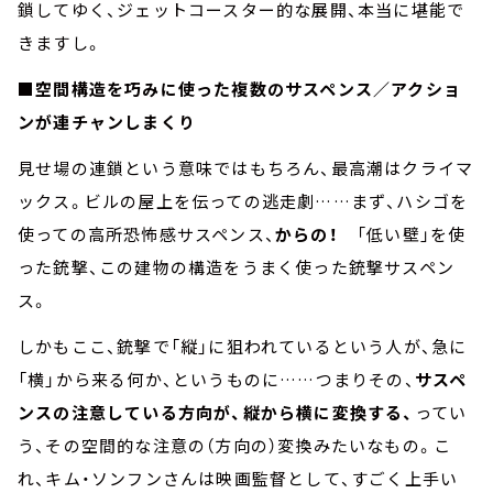
鎖してゆく、ジェットコースター的な展開、本当に堪能で
きますし。
■空間構造を巧みに使った複数のサスペンス／アクショ
ンが連チャンしまくり
見せ場の連鎖という意味ではもちろん、最高潮はクライマ
ックス。ビルの屋上を伝っての逃走劇……まず、ハシゴを
使っての高所恐怖感サスペンス、
からの！
「低い壁」を使
った銃撃、この建物の構造をうまく使った銃撃サスペン
ス。
しかもここ、銃撃で「縦」に狙われているという人が、急に
「横」から来る何か、というものに……つまりその、
サスペ
ンスの注意している方向が、縦から横に変換する、
ってい
う、その空間的な注意の（方向の）変換みたいなもの。こ
れ、キム・ソンフンさんは映画監督として、すごく上手い