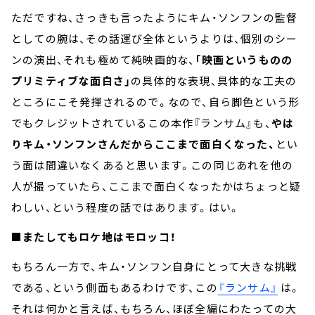
ただですね、さっきも言ったようにキム・ソンフンの監督
としての腕は、その話運び全体というよりは、個別のシー
ンの演出、それも極めて純映画的な、
「映画というものの
プリミティブな面白さ」
の具体的な表現、具体的な工夫の
ところにこそ発揮されるので。なので、自ら脚色という形
でもクレジットされているこの本作『ランサム』も、
やは
りキム・ソンフンさんだからここまで面白くなった、
とい
う面は間違いなくあると思います。この同じあれを他の
人が撮っていたら、ここまで面白くなったかはちょっと疑
わしい、という程度の話ではあります。はい。
■またしてもロケ地はモロッコ！
もちろん一方で、キム・ソンフン自身にとって大きな挑戦
である、という側面もあるわけです、この
『ランサム』
は。
それは何かと言えば、もちろん、ほぼ全編にわたっての大