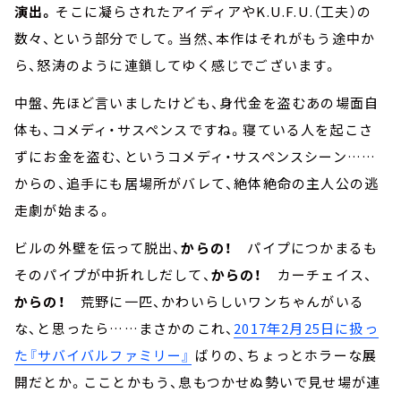
演出。
そこに凝らされたアイディアやK.U.F.U.（工夫）の
数々、という部分でして。当然、本作はそれがもう途中か
ら、怒涛のように連鎖してゆく感じでございます。
中盤、先ほど言いましたけども、身代金を盗むあの場面自
体も、コメディ・サスペンスですね。寝ている人を起こさ
ずにお金を盗む、というコメディ・サスペンスシーン……
からの、追手にも居場所がバレて、絶体絶命の主人公の逃
走劇が始まる。
ビルの外壁を伝って脱出、
からの！
パイプにつかまるも
そのパイプが中折れしだして、
からの！
カーチェイス、
からの！
荒野に一匹、かわいらしいワンちゃんがいる
な、と思ったら……まさかのこれ、
2017年2月25日に扱っ
た『サバイバルファミリー』
ばりの、ちょっとホラーな展
開だとか。こことかもう、息もつかせぬ勢いで見せ場が連