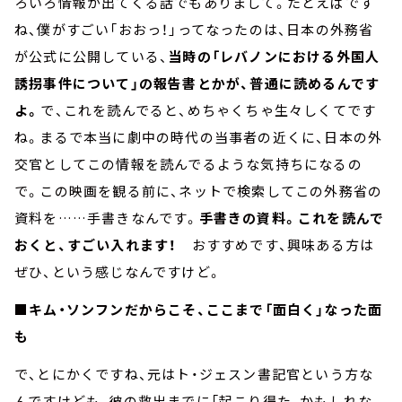
ろいろ情報が出てくる話でもありまして。たとえばです
ね、僕がすごい「おおっ！」ってなったのは、日本の外務省
が公式に公開している、
当時の「レバノンにおける外国人
誘拐事件について」の報告書とかが、普通に読めるんです
よ。
で、これを読んでると、めちゃくちゃ生々しくてです
ね。まるで本当に劇中の時代の当事者の近くに、日本の外
交官としてこの情報を読んでるような気持ちになるの
で。この映画を観る前に、ネットで検索してこの外務省の
資料を……手書きなんです。
手書きの資料。これを読んで
おくと、すごい入れます！
おすすめです、興味ある方は
ぜひ、という感じなんですけど。
■キム・ソンフンだからこそ、ここまで「面白く」なった面
も
で、とにかくですね、元はト・ジェスン書記官という方な
んですけども、彼の救出までに「起こり得た、かもしれな