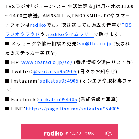
TBSラジオ『ジェーン・スー 生活は踊る』は月～木の11:00
～14:00生放送。 AM954kHz、FM90.5MHz、PCやスマー
トフォンは
radiko
でも。 聴き逃しても過去の音声が
TBS
ラジオクラウド
や、
radikoタイムフリー
で聴けます。
■ メッセージや悩み相談の宛先：
so@tbs.co.jp
(読まれ
たらステッカー等進呈)
■ HP：
www.tbsradio.jp/so/
(番組情報や選曲リスト等)
■ Twitter：
@seikatsu954905
(日々のお知らせ)
■ Instagram：
seikatsu954905
(オンエアや取材裏フォ
ト）
■ Facebook：
seikatsu954905
(番組情報と写真)
■ LINE：
https://page.line.me/seikatsu954905
タイムフリーで聴く