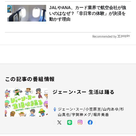
JALやANA、カード業界で航空会社が強
いのはなぜ？「非日常の体験」が決済を
動かす理由
Recommended by
この記事の番組情報
ジェーン・スー 生活は踊る
ジェーン・スー/小笠原亘/山内あゆ/杉
山真也/宇賀神メグ/堀井美香