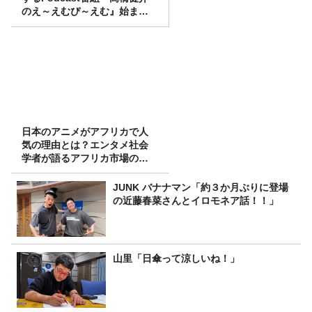
のえ～えむぴ～えむ』始まり
ます
日本のアニメがアフリカで人
気の理由とは？エンタメ社会
学者が語るアフリカ市場のリ
アル
JUNK バナナマン「約３か月ぶりに登場
の近藤春菜さんとイロモネア話！！」
山里「日傘って涼しいね！」