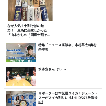
なぜ人気？十割そばの魅
力！ 最高に美味しかった
『山本かじの「国産十割そ
ば」』とは？【十割そば10種
食べ比べ】
特集「ニュース座談会」木村草太×奥村
奈津美
水谷豊さん（1）～
リポーターは本仮屋ユイカ！ジェーン・
スーがスイカ割りに挑む‼【#278放送後
記】