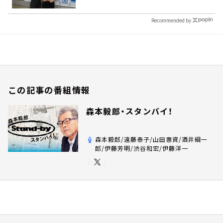
Recommended by
この記事の番組情報
森本毅郎・スタンバイ！
森本毅郎/遠藤泰子/山田惠資/酒井綱一
郎/伊藤芳明/渋谷和宏/伊藤洋一