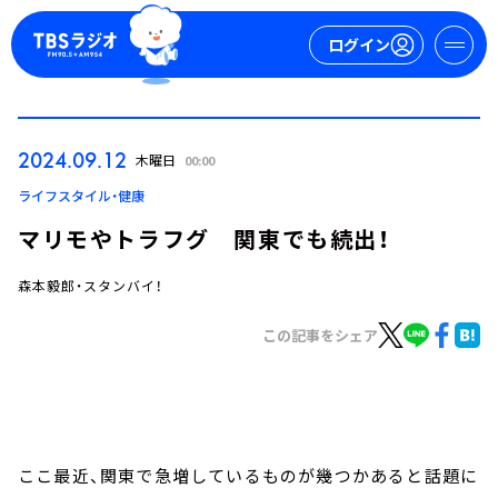
ログイン
マイページ
2024.09.12
木曜日
00:00
新規会員登録
ログイン
ライフスタイル・健康
マリモやトラフグ 関東でも続出！
森本毅郎・スタンバイ！
この記事をシェア
今日の番組表
週間番組表
トピックス
ここ最近、関東で急増しているものが幾つかあると話題に
TBS Podcast