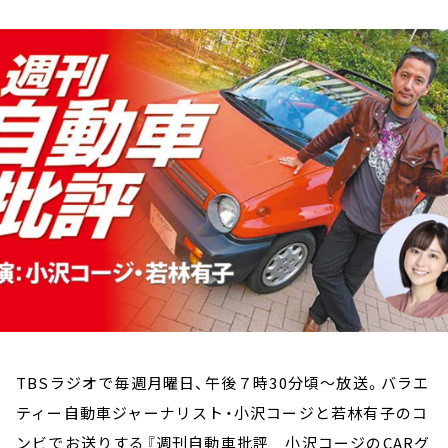
お知らせ
イベント・グッズ
YouTube
会社情報
TBSラジオで毎週月曜日、午後７時30分頃～放送。バラエ
ティー自動車ジャーナリスト・小沢コージと若林有子のコ
ンビでお送りする『週刊自動車批評 小沢コージのCARグ