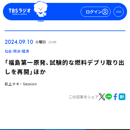
ログイン
マイページ
2024.09.10
火曜日
21:00
新規会員登録
ログイン
社会・政治・経済
「福島第一原発、試験的な燃料デブリ取り出
しを再開」ほか
荻上チキ・ Session
この記事をシェア
今日の番組表
週間番組表
トピックス
TBS Podcast