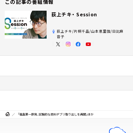
この記事の番組情報
荻上チキ・ Session
荻上チキ/片桐千晶/山本恵里伽/日比麻
音子
「福島第一原発、試験的な燃料デブリ取り出しを再開」ほか