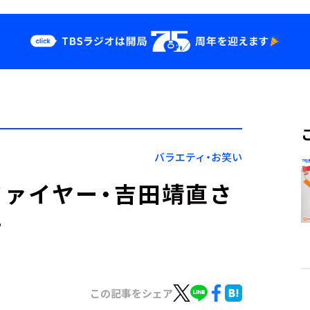
クス
イベント・グッ
ズ
st
YouTube
せ
会社情報
バラエティ・お笑い
ァイヤー・吉田靖直さ
話
この記事をシェア