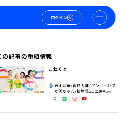
ログイン
この記事の番組情報
こねくと
石山蓮華/菅良太郎（パンサー）/で
か美ちゃん/飯塚悟志/土屋礼央