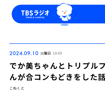
今日の番組表
トピッ
週間番組表
TBS
Podca
お知ら
2024.09.10
火曜日
18:00
でか美ちゃんとトリプルフ
んが合コンもどきをした
こねくと