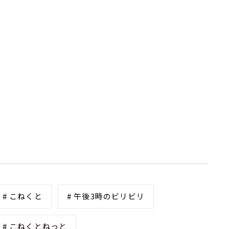
# こねくと
# 午後3時のビリビリ
# こねくとねっと