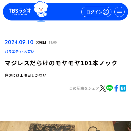
ログイン
マイページ
2024.09.10
火曜日
18:00
新規会員登録
ログイン
バラエティ・お笑い
マジレスだらけのモヤモヤ101本ノック
俺達には土曜日しかない
この記事をシェア
今日の番組表
週間番組表
トピックス
TBS Podcast