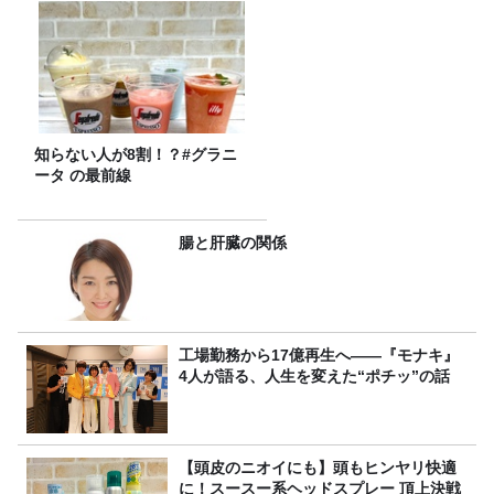
知らない人が8割！？#グラニ
ータ の最前線
腸と肝臓の関係
工場勤務から17億再生へ——『モナキ』
4人が語る、人生を変えた“ポチッ”の話
【頭皮のニオイにも】頭もヒンヤリ快適
に！スースー系ヘッドスプレー 頂上決戦