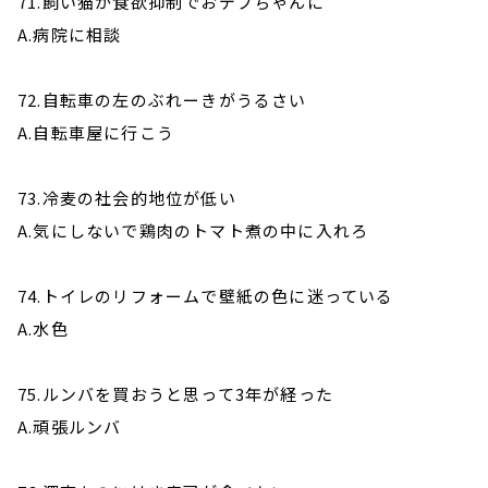
71.飼い猫が食欲抑制でおデブちゃんに
A.病院に相談
72.自転車の左のぶれーきがうるさい
A.自転車屋に行こう
73.冷麦の社会的地位が低い
A.気にしないで鶏肉のトマト煮の中に入れろ
74.トイレのリフォームで壁紙の色に迷っている
A.水色
75.ルンバを買おうと思って3年が経った
A.頑張ルンバ