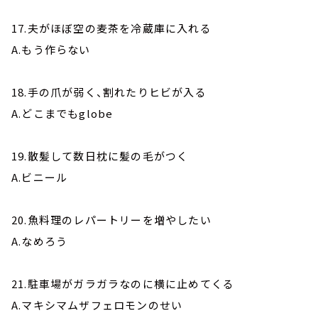
17.夫がほぼ空の麦茶を冷蔵庫に入れる
A.もう作らない
18.手の爪が弱く、割れたりヒビが入る
A.どこまでもglobe
19.散髪して数日枕に髪の毛がつく
A.ビニール
20.魚料理のレパートリーを増やしたい
A.なめろう
21.駐車場がガラガラなのに横に止めてくる
A.マキシマムザフェロモンのせい