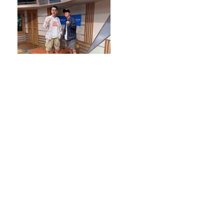
JUNK バナナマン「三大“小
MC”の一人、陣内智則さんと
ほぼ同期トーク！！」
【プレ金ナイト】なぜこれを？と問い、
そこから今を読み解いていく。
JUNK バナナマン「錦鯉・渡辺隆さんか
ら教えてもらう『お酒の話』」
精神科病院に入院している患者の人権を
守り、声を届ける。 千葉精神医療人権セ